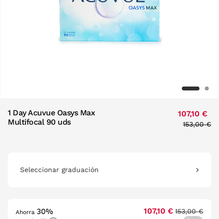
1 Day Acuvue Oasys Max
107,10 €
Multifocal 90 uds
Price red
153,00 €
to
Seleccionar graduación
30%
107,10 €
153,00 €
Ahorra