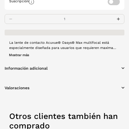
Suscripción
La lente de contacto Acuvue® Oasys® Max multifocal está
especialmente diseñada para usuarios que requieren maxima
comodidad y maxima claridad. Está fabricada con la última
Mostrar más
tecnología Tearstable, que optimiza la estabilidad de la lágrima
y posee filtro de azul-violeta. Es una lente diaria y cada caja
Información adicional
contiene 90 unidades.
Valoraciones
Otros clientes también han
comprado