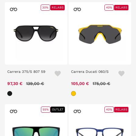
30%
RELABS
40%
RELABS
Carrera 375/S 807 59
Carrera Ducati 060/S
Price reduced from
to
Price reduced from
to
97,30 €
139,00 €
105,00 €
175,00 €
55%
OUTLET
40%
RELABS