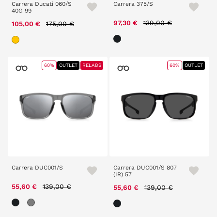
Carrera Ducati 060/S
Carrera 375/S
40G 99
Price reduced from
to
Price reduced from
to
97,30 €
139,00 €
105,00 €
175,00 €
60%
OUTLET
RELABS
60%
OUTLET
Carrera DUC001/S
Carrera DUC001/S 807
(IR) 57
Price reduced from
to
55,60 €
139,00 €
Price reduced from
to
55,60 €
139,00 €