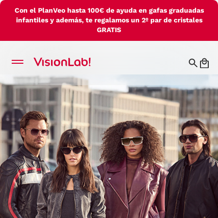
Con el PlanVeo hasta 100€ de ayuda en gafas graduadas
infantiles y además, te regalamos un 2º par de cristales
GRATIS