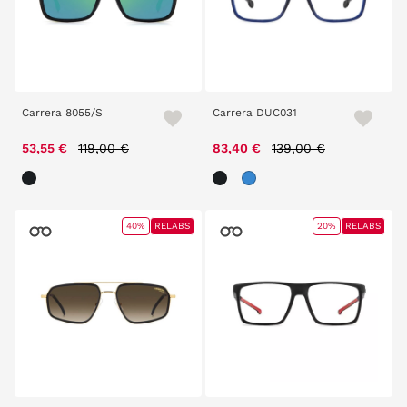
Carrera 8055/S
Carrera DUC031
Price reduced from
to
Price reduced from
to
53,55 €
119,00 €
83,40 €
139,00 €
40%
RELABS
20%
RELABS