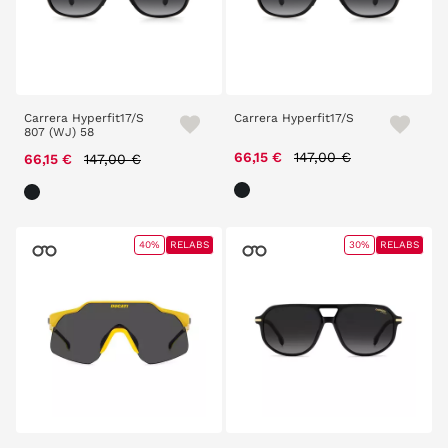
Carrera Hyperfit17/S
Carrera Hyperfit17/S
807 (WJ) 58
Price reduced from
to
Price reduced from
to
66,15 €
147,00 €
66,15 €
147,00 €
40%
RELABS
30%
RELABS