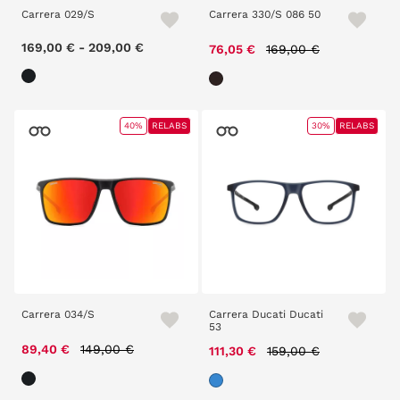
Carrera 029/S
Carrera 330/S 086 50
169,00 €
-
209,00 €
Price reduced from
to
76,05 €
169,00 €
40%
RELABS
30%
RELABS
Carrera 034/S
Carrera Ducati Ducati
53
Price reduced from
to
89,40 €
149,00 €
Price reduced from
to
111,30 €
159,00 €