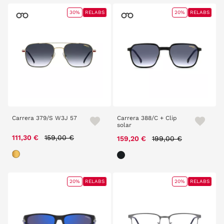
30%
RELABS
20%
RELABS
Carrera 379/S W3J 57
Carrera 388/C + Clip
solar
Price reduced from
to
111,30 €
159,00 €
Price reduced from
to
159,20 €
199,00 €
20%
RELABS
20%
RELABS