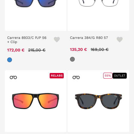
Carrera 8933/C PJP 56
Carrera 384/G R80 57
+ Clip
Price reduced from
to
Price reduced from
to
135,20 €
169,00 €
172,00 €
215,00 €
RELABS
RELABS
55%
OUTLET