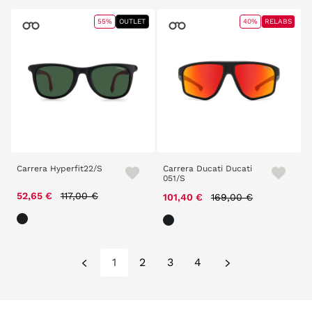
55%
OUTLET
40%
RELABS
Carrera Hyperfit22/S
Carrera Ducati Ducati
051/S
Price reduced from
to
52,65 €
117,00 €
Price reduced from
to
101,40 €
169,00 €
1
2
3
4