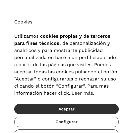
revisión completa de la vista sin ningún tipo de compromiso ni coste 
adicional.  Y, lo mejor, podrás probarte todos y cada uno de los 
modelos de gafas de Carrera que más encajen con tu estilo y 
Cookies
personalidad. Hay tantos que no sabrás cuál de todos escoger. ¡Te 
esperamos pronto en VisionLab!
Utilizamos
cookies propias y de terceros
para fines técnicos,
de personalización y
analíticos y para mostrarte publicidad
personalizada en base a un perfil elaborado
a partir de las páginas que visites. Puedes
aceptar todas las cookies pulsando el botón
“Aceptar” o configurarlas o rechazar su uso
clicando el botón “Configurar”. Para más
información hacer click.
Leer más.
Aceptar
Aviso legal
|
Política de privacidad
|
Términos y condiciones
|
Política de cookies
|
Configuración de cookies
Configurar