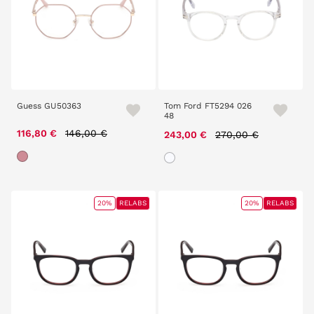
Guess GU50363
Tom Ford FT5294 026
48
Price reduced from
to
116,80 €
146,00 €
Price reduced from
to
243,00 €
270,00 €
20%
RELABS
20%
RELABS