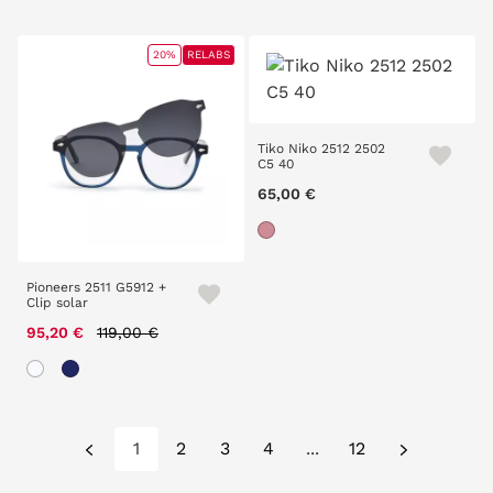
20%
RELABS
Tiko Niko 2512 2502
C5 40
65,00 €
Pioneers 2511 G5912 +
Clip solar
Price reduced from
to
95,20 €
119,00 €
1
2
3
4
...
12