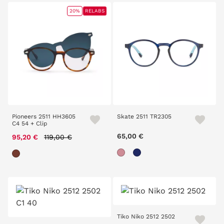
20%
RELABS
Pioneers 2511 HH3605
Skate 2511 TR2305
C4 54 + Clip
Price reduced from
to
65,00 €
95,20 €
119,00 €
Tiko Niko 2512 2502