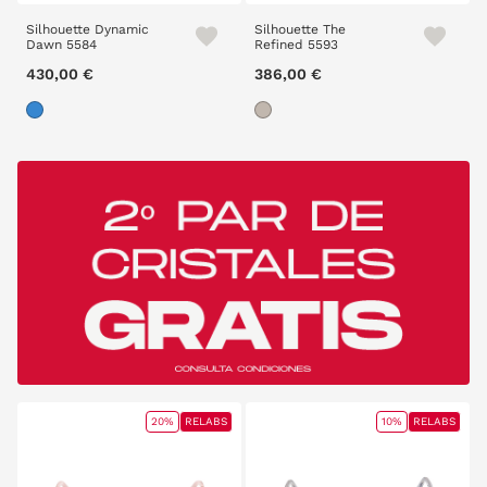
Silhouette Dynamic
Silhouette The
Dawn 5584
Refined 5593
430,00 €
386,00 €
20%
RELABS
10%
RELABS