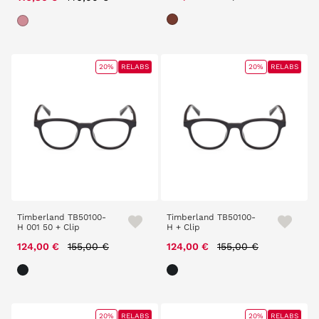
20%
RELABS
20%
RELABS
Timberland TB50100-
Timberland TB50100-
H 001 50 + Clip
H + Clip
Price reduced from
to
Price reduced from
to
124,00 €
155,00 €
124,00 €
155,00 €
20%
RELABS
20%
RELABS