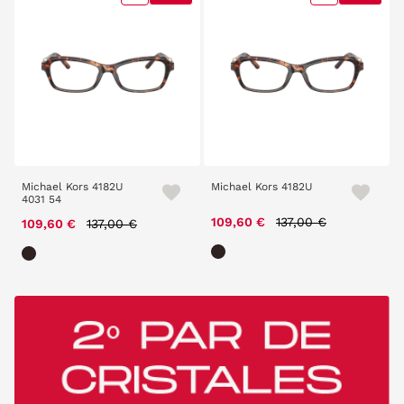
Michael Kors 4182U
Michael Kors 4182U
4031 54
Price reduced from
to
Price reduced from
to
109,60 €
137,00 €
109,60 €
137,00 €