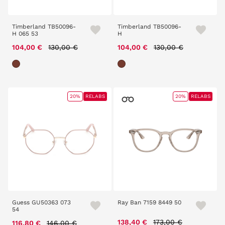
Timberland TB50096-
Timberland TB50096-
H 065 53
H
Price reduced from
to
Price reduced from
to
104,00 €
130,00 €
104,00 €
130,00 €
20%
RELABS
20%
RELABS
Guess GU50363 073
Ray Ban 7159 8449 50
54
Price reduced from
to
Price reduced from
to
138,40 €
173,00 €
116,80 €
146,00 €