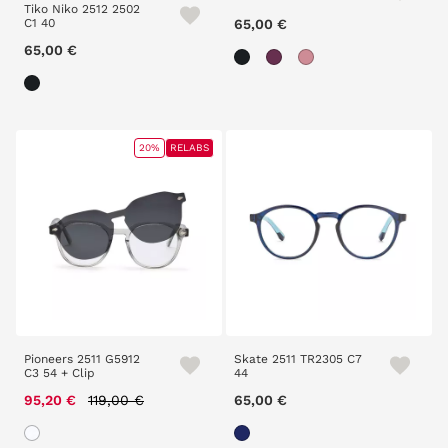
Tiko Niko 2512 2502
C1 40
65,00 €
65,00 €
20%
RELABS
Pioneers 2511 G5912
Skate 2511 TR2305 C7
C3 54 + Clip
44
Price reduced from
to
95,20 €
119,00 €
65,00 €