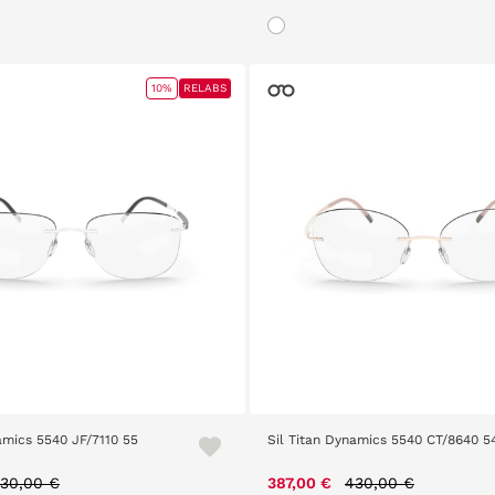
10%
RELABS
amics 5540 JF/7110 55
Sil Titan Dynamics 5540 CT/8640 5
rice reduced from
to
Price reduced from
to
30,00 €
387,00 €
430,00 €