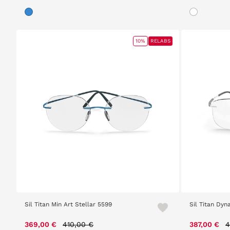
10%
RELABS
Sil Titan Min Art Stellar 5599
Sil Titan Dyn
Price reduced from
to
P
369,00 €
410,00 €
387,00 €
4