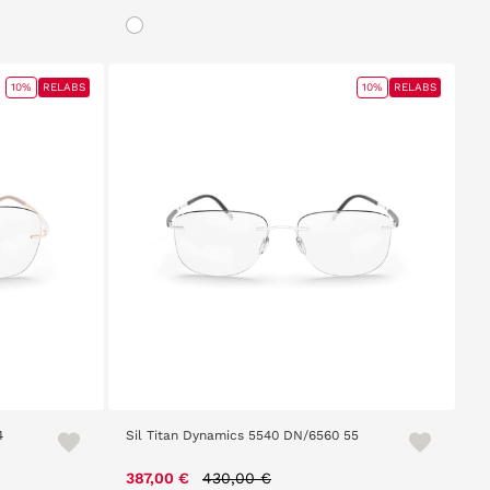
10%
RELABS
10%
RELABS
4
Sil Titan Dynamics 5540 DN/6560 55
Price reduced from
to
387,00 €
430,00 €