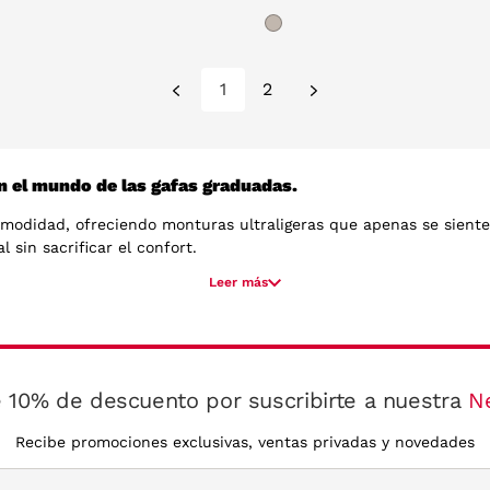
1
2
n el mundo de las gafas graduadas.
modidad, ofreciendo monturas ultraligeras que apenas se sienten
 sin sacrificar el confort.
Leer más
ta, creando monturas que se adaptan a cualquier rostro de maner
reciendo un ajuste perfecto para un uso prolongado. Puedes visita
ncha
aquí
.
 10% de descuento por suscribirte a nuestra
N
Recibe promociones exclusivas, ventas privadas y novedades
o, lo que asegura que cada montura sea resistente y flexible a la
 llevas puestas. Además, su diseño sin tornillos o partes visibl