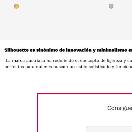
Silhouette es sinónimo de innovación y minimalismo e
La marca austriaca ha redefinido el concepto de ligereza y co
perfectos para quienes buscan un estilo sofisticado y funcional
Diseño minimalista y ligero
Silhouette se distingue por su enfoque en el diseño minimalis
ideales para quienes valoran la discreción y la comodidad, of
las formas y colores a lo que mejor se adapte a tu rostro, pi
Consigue
Materiales de alta calidad y durabilidad
La marca utiliza materiales de primera calidad, como el titani
sean cómodas durante todo el día, haciendo que olvides que las