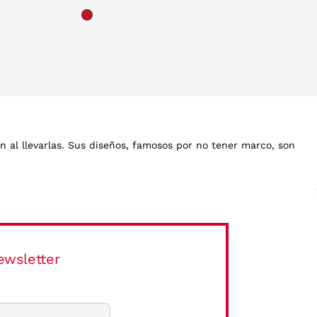
 al llevarlas. Sus diseños, famosos por no tener marco, son
a casi invisible. Las gafas graduadas de Silhouette son
r esta landing de visagismo para ayudarte a elejir entre todas
ewsletter
 vez. La ligereza de estos materiales permite que las gafas
es asegura una durabilidad que supera las expectativas.