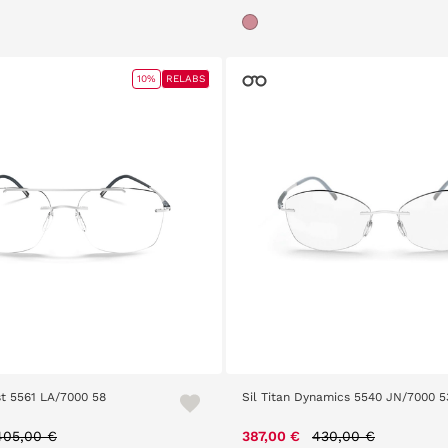
10%
RELABS
ist 5561 LA/7000 58
Sil Titan Dynamics 5540 JN/7000 5
Price reduced from
to
Price reduced from
to
405,00 €
387,00 €
430,00 €