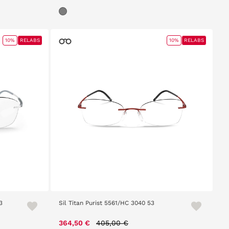
10%
RELABS
10%
RELABS
3
Sil Titan Purist 5561/HC 3040 53
Price reduced from
to
364,50 €
405,00 €