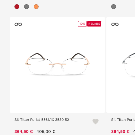
10%
RELABS
Sil Titan Purist 5561/IX 3530 52
Sil Titan Pur
Price reduced from
to
364,50 €
405,00 €
364,50 €