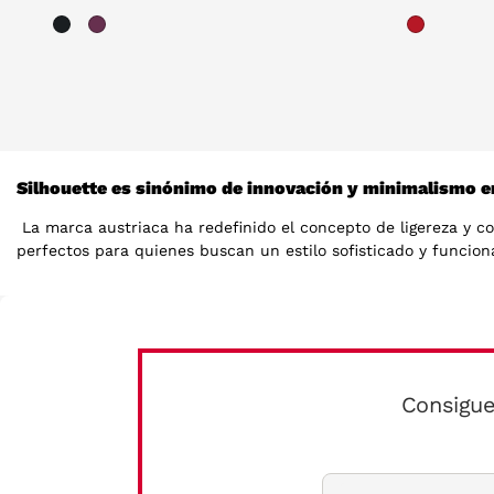
Silhouette es sinónimo de innovación y minimalismo e
La marca austriaca ha redefinido el concepto de ligereza y co
perfectos para quienes buscan un estilo sofisticado y funcional
Diseño minimalista y ligero
Silhouette se distingue por su enfoque en el diseño minimalis
ideales para quienes valoran la discreción y la comodidad, of
las formas y colores a lo que mejor se adapte a tu rostro, pi
Consigue
Materiales de alta calidad y durabilidad
La marca utiliza materiales de primera calidad, como el titani
sean cómodas durante todo el día, haciendo que olvides que las