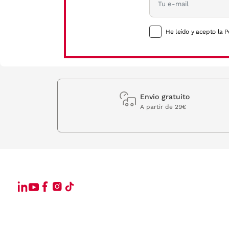
Estilo adaptable a cualquier ocasión
He leído y acepto la P
El enfoque minimalista de Silhouette no solo es funcional, si
las monturas de Silhouette complementan cualquier outfit, pro
Encuentra tus gafas Silhouette en VisionLab
En
VisionLab
, contamos con una exclusiva selección de gafas 
Envio gratuito
discreto y la ligereza en tus gafas, Silhouette es la opción idea
A partir de 29€