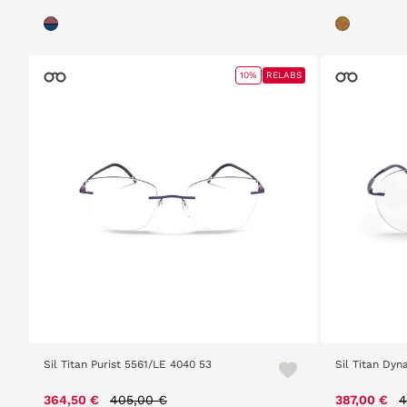
10%
RELABS
Sil Titan Purist 5561/LE 4040 53
Sil Titan Dy
Price reduced from
to
P
364,50 €
405,00 €
387,00 €
4