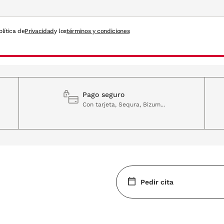
olítica de
Privacidad
y los
términos y condiciones
no que también permite que sus gafas se adapten a cualquier esti
porcionando un aire de sofisticación sin esfuerzo.
graduadas de Silhouette, diseñadas para quienes buscan la máxi
Pago seguro
l para ti. Puedes visitar
tu tienda más cercana
para probartelas!
Con tarjeta, Sequra, Bizum...
Pedir cita