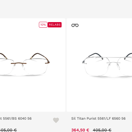
10%
RELABS
ist 5561/BS 6040 56
Sil Titan Purist 5561/LF 6560 56
Price reduced from
to
Price reduced fro
to
405,00 €
364,50 €
405,00 €