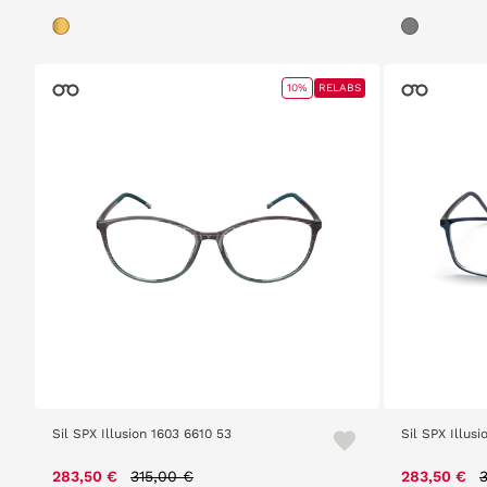
10%
RELABS
Sil SPX Illusion 1603 6610 53
Sil SPX Illus
Price reduced from
to
283,50 €
315,00 €
283,50 €