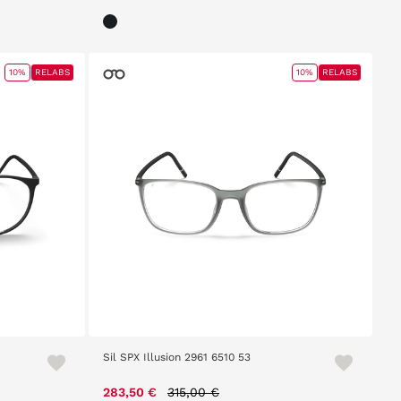
10%
RELABS
10%
RELABS
Sil SPX Illusion 2961 6510 53
m
Price reduced from
to
283,50 €
315,00 €