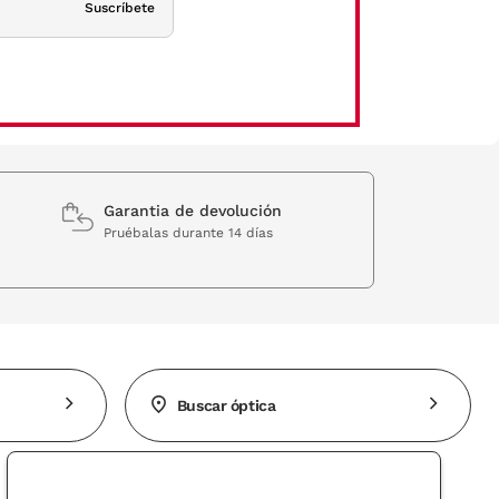
Suscríbete
lo. Ya sea que busques un look profesional, elegante o casual,
ma comodidad y un diseño limpio y moderno. Si valoras el lujo
Garantia de devolución
Pruébalas durante 14 días
Buscar óptica