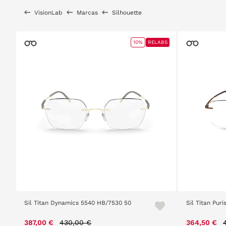
VisionLab
Marcas
Silhouette
10%
RELABS
Sil Titan Dynamics 5540 HB/7530 50
Sil Titan Pur
Price reduced from
to
387,00 €
430,00 €
364,50 €