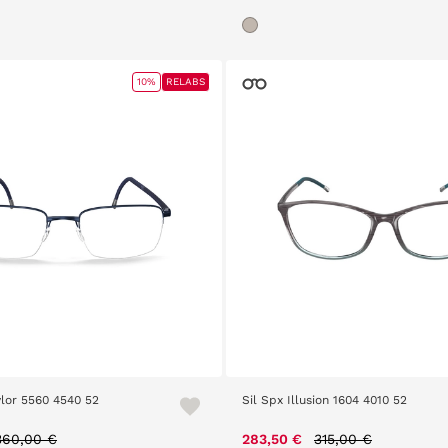
10%
RELABS
Nylor 5560 4540 52
Sil Spx Illusion 1604 4010 52
Price reduced from
to
Price reduced fro
to
360,00 €
283,50 €
315,00 €