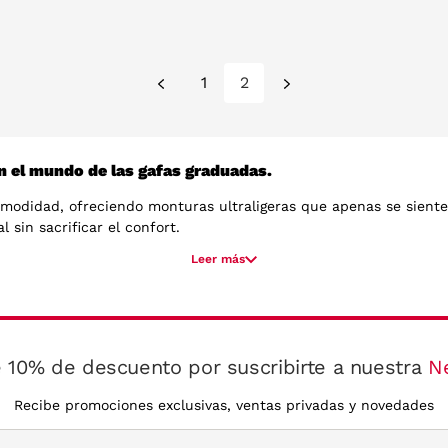
1
2
n el mundo de las gafas graduadas.
modidad, ofreciendo monturas ultraligeras que apenas se sienten
 sin sacrificar el confort.
Leer más
ta, creando monturas que se adaptan a cualquier rostro de maner
reciendo un ajuste perfecto para un uso prolongado. Puedes visita
ncha
aquí
.
 10% de descuento por suscribirte a nuestra
N
Recibe promociones exclusivas, ventas privadas y novedades
o, lo que asegura que cada montura sea resistente y flexible a la
 llevas puestas. Además, su diseño sin tornillos o partes visibl