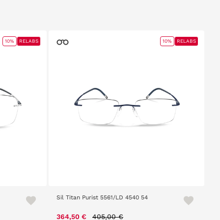
10%
RELABS
10%
RELABS
Sil Titan Purist 5561/LD 4540 54
m
Price reduced from
to
364,50 €
405,00 €