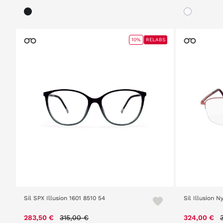
10%
RELABS
Sil SPX Illusion 1601 8510 54
Sil Illusion 
Price reduced from
to
283,50 €
315,00 €
324,00 €