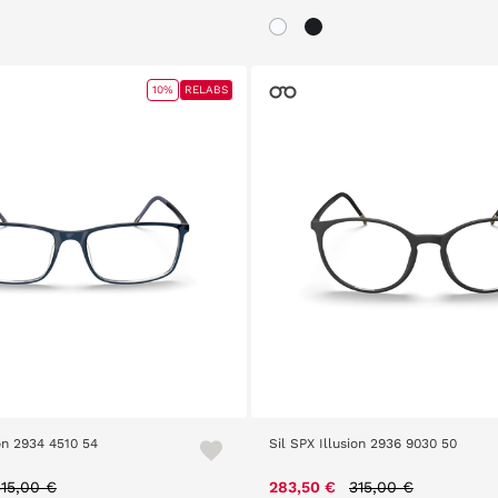
10%
RELABS
ion 2934 4510 54
Sil SPX Illusion 2936 9030 50
Price reduced from
to
Price reduced fro
to
315,00 €
283,50 €
315,00 €