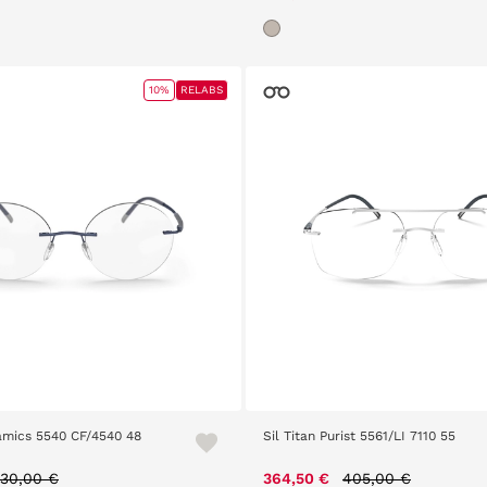
10%
RELABS
namics 5540 CF/4540 48
Sil Titan Purist 5561/LI 7110 55
rice reduced from
to
Price reduced fro
to
30,00 €
364,50 €
405,00 €