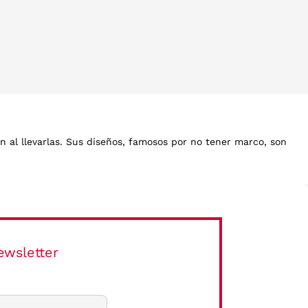
 al llevarlas. Sus diseños, famosos por no tener marco, son
a casi invisible. Las gafas graduadas de Silhouette son
r esta landing de visagismo para ayudarte a elejir entre todas
ewsletter
 vez. La ligereza de estos materiales permite que las gafas
es asegura una durabilidad que supera las expectativas.