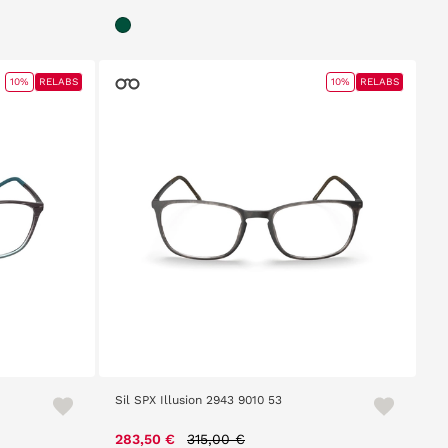
10%
RELABS
10%
RELABS
Sil SPX Illusion 2943 9010 53
m
Price reduced from
to
283,50 €
315,00 €