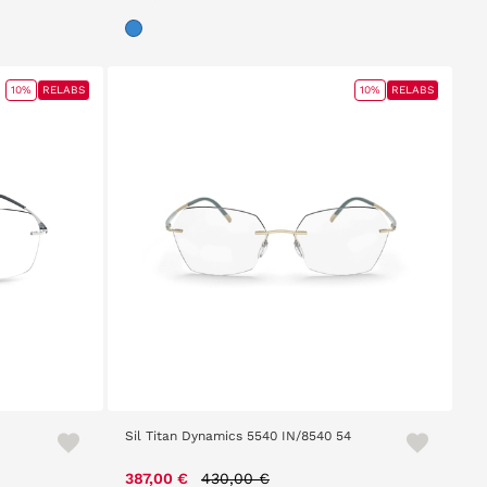
10%
RELABS
10%
RELABS
Sil Titan Dynamics 5540 IN/8540 54
m
Price reduced from
to
387,00 €
430,00 €