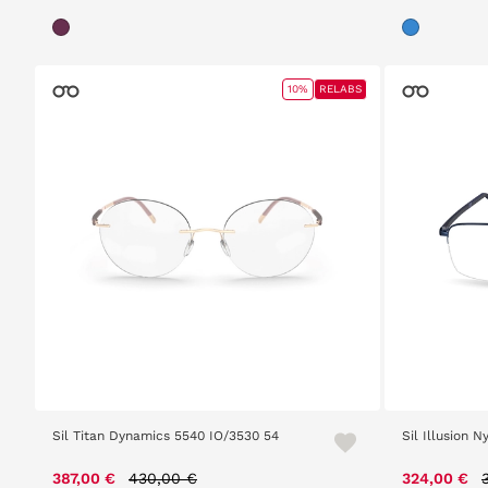
10%
RELABS
Sil Titan Dynamics 5540 IO/3530 54
Sil Illusion 
Price reduced from
to
387,00 €
430,00 €
324,00 €