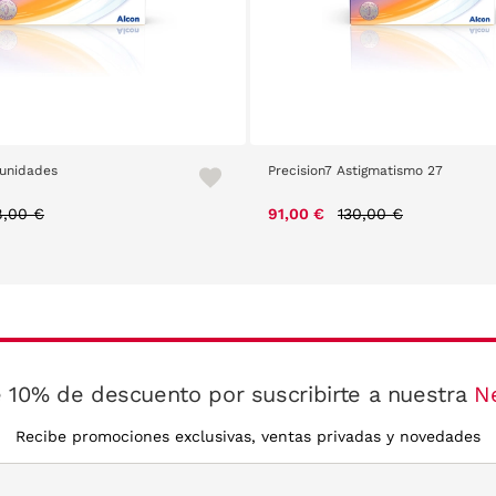
 unidades
Precision7 Astigmatismo 27
ice reduced from
to
Price reduced from
to
8,00 €
91,00 €
130,00 €
 10% de descuento por suscribirte a nuestra
N
Recibe promociones exclusivas, ventas privadas y novedades