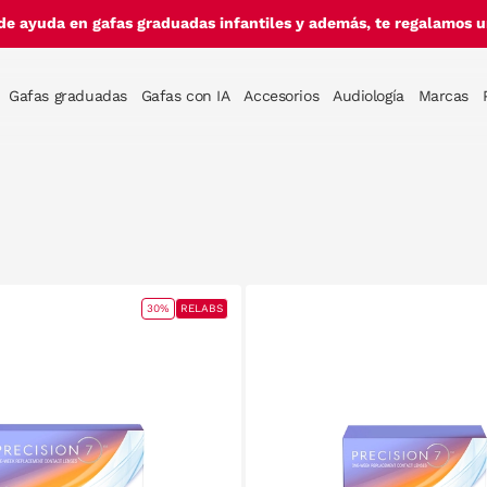
de ayuda en gafas graduadas infantiles y además, te regalamos un
Gafas graduadas
Gafas con IA
Accesorios
Audiología
Marcas
30%
RELABS