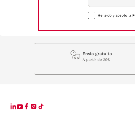
He leído y acepto la P
Envio gratuito
A partir de 29€