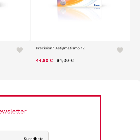
Precision7 Astigmatismo 12
Price reduced from
to
44,80 €
64,00 €
ewsletter
Suscríbete