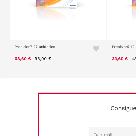
Precision7 27 unidades
Precision7 12
Price reduced from
to
Pr
68,60 €
98,00 €
33,60 €
4
Consigue