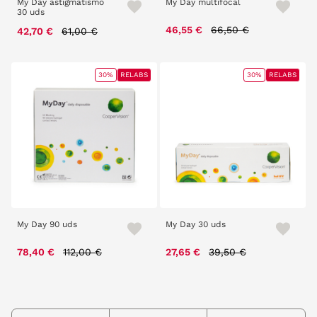
My Day astigmatismo
My Day multifocal
30 uds
Price reduced from
to
Price reduced from
to
46,55 €
66,50 €
42,70 €
61,00 €
30%
RELABS
30%
RELABS
My Day 90 uds
My Day 30 uds
Price reduced from
to
Price reduced from
to
78,40 €
112,00 €
27,65 €
39,50 €