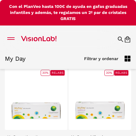
Con el PlanVeo hasta 100€ de ayuda en gafas graduadas
infantiles y además, te regalamos un 2º par de cristales
GRATIS
My Day
Filtrar y ordenar
My Day
Filtrar y ordenar
30%
RELABS
30%
RELABS