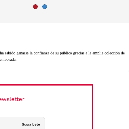
a sabido ganarse la confianza de su público gracias a la amplia colección de
 temporada.
ormas geométricas. Si por algo se caracteriza la firma D.Franklin es por la
ewsletter
as de sol que encontrarás dentro de nuestro catálogo online están fabricados
Suscríbete