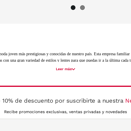
oda joven más prestigiosas y conocidas de nuestro país. Esta empresa familiar h
s con una gran variedad de estilos y lentes para que puedas ir a la última cada
Leer más
?
ndas con lentes degradadas o, mucho mejor, las últimas monturas cuadradas con f
 10% de descuento por suscribirte a nuestra
N
s, y no tan jóvenes, como tú.
Recibe promociones exclusivas, ventas privadas y novedades
jos del sol sin tener que renunciar a la moda. Cualquiera de los modelos de gaf
radiación solar.