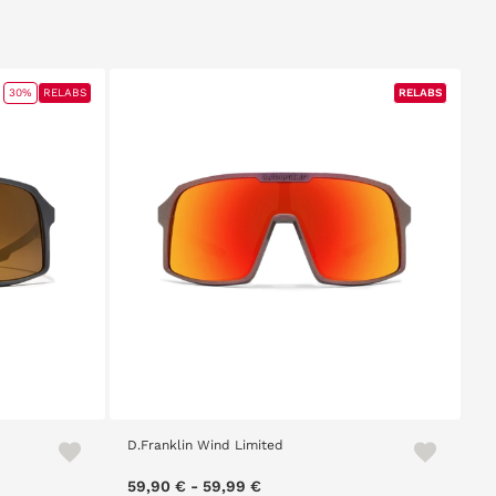
30%
RELABS
RELABS
RELABS
D.Franklin Wind Limited
59,90 €
-
59,99 €