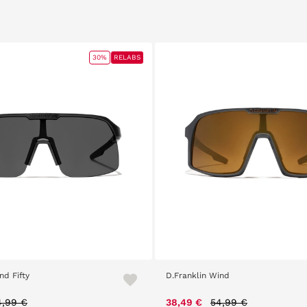
30%
RELABS
nd Fifty
D.Franklin Wind
rice reduced from
to
Price reduced from
to
4,99 €
38,49 €
54,99 €