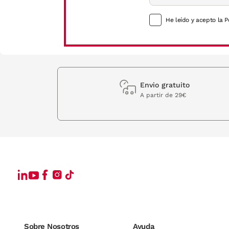
Están tan seguros de su excelente calidad que la propia firma te ofrece 2 años
He leído y acepto la P
Monturas de gafas D. Franklin para hombre y mujer
Sabemos que elegir tus próximas gafas D.Franklin va a ser más complicado de
Envio gratuito
Por ello, desde VisionLab queremos ayudarte a que elijas tus nuevas gafas de 
A partir de 29€
opción para ti. Mientras que los rostros con forma triangular deberán decan
si tienes la cara con una forma más alargada.
También podrás elegir tus próximas gafas de sol de la firma D.Franklin en fu
Descubre la colección de gafas de sol D.Franklin
Protege tus ojos de los rayos del sol con las gafas más en tendencia de esta
Sobre Nosotros
Ayuda
Descubre su nueva colección de monturas cuadradas, redondas, con ojo de gato