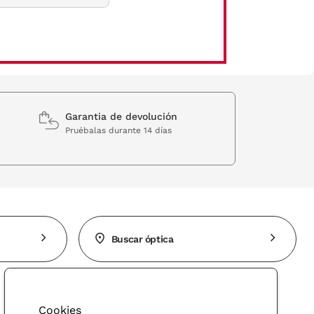
coger unas solo.
Garantia de devolución
ro. Si la forma de tu cara es estrecha, las gafas de sol redondas son la mejor
Pruébalas durante 14 días
a el público femenino. O, gafas de sol grandes y con una montura más recta
¿Con cuál de todas te quedas?
Buscar óptica
podrás utilizar en cualquier momento del año.
Cookies