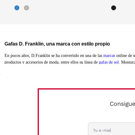
Gafas D. Franklin, una marca con estilo propio
En pocos años, D.Franklin se ha convertido en una de las
marcas
online de m
productos y accesorios de moda, entre ellos su línea de
gafas de sol
. Montura
¿Qué tipo de gafas D. Franklin puedes encontrar en VisionLab
Desde las clásicas gafas de aviador con montura metalizada hasta gafas redo
Consigue
gran variedad de estilos, monturas y lentes que pone a disposición de jóvene
Modelos vanguardistas con precios realmente competitivos para proteger tus o
con cristales con protección UV400 con los que bloquear casi el 100% de la 