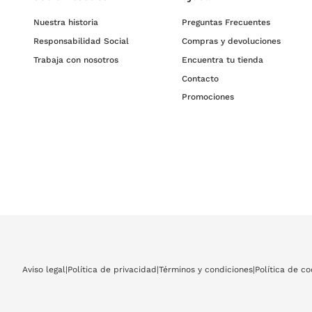
Nuestra historia
Preguntas Frecuentes
Ahora que ya tienes claro cuáles serán tus próximas gafas de sol de la marc
Responsabilidad Social
Compras y devoluciones
completa colección y decídete por alguno de estos increíbles modelos de las 
Trabaja con nosotros
Encuentra tu tienda
Contacto
Promociones
Aviso legal
|
Política de privacidad
|
Términos y condiciones
|
Política de co