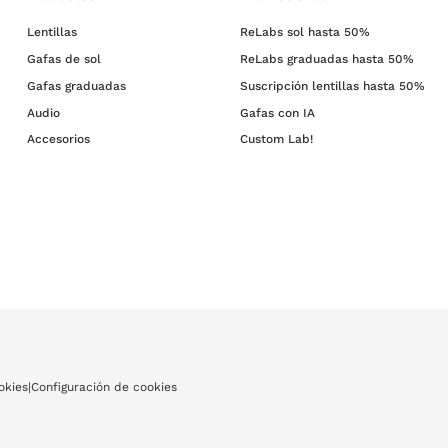
Lentillas
ReLabs sol hasta 50%
a D.Franklin, es el momento perfecto de cambiar de
gafas graduadas
y estrenar 
Gafas de sol
ReLabs graduadas hasta 50%
mejores marcas del sector.
Gafas graduadas
Suscripción lentillas hasta 50%
Audio
Gafas con IA
Accesorios
Custom Lab!
okies
|
Configuración de cookies