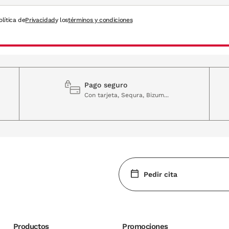
 de garantía a partir de la fecha de la adquisición de la gafa.
olítica de
Privacidad
y los
términos y condiciones
 lo que creías. Hay tantos modelos y monturas diferentes que te será difícil es
Pago seguro
sol D.Franklin en función de tu estilo, gustos y también las facciones de tu rost
Con tarjeta, Sequra, Bizum...
tarse por las famosas monturas con forma cat eye. Un clásico de D.Franklin par
nción del tipo de lentes. Polarizadas, con efecto espejo, sólidas o degradadas. 
Pedir cita
 temporada, las de la colección D.Franklin. Unas gafas juveniles de calidad que 
Productos
Promociones
 y hasta con filtro azul en nuestra óptica online.