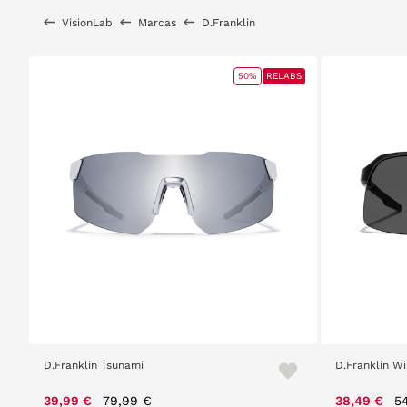
VisionLab
Marcas
D.Franklin
50%
RELABS
D.Franklin Tsunami
D.Franklin Wi
Price reduced from
to
P
39,99 €
79,99 €
38,49 €
5