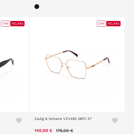
30%
RELABS
20%
RELABS
Zadig & Voltaire VZV495 08FC 57
Price reduced from
to
140,00 €
175,00 €