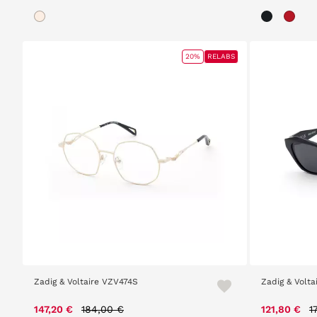
20%
RELABS
Zadig & Voltaire VZV474S
Zadig & Volt
Price reduced from
to
P
147,20 €
184,00 €
121,80 €
1