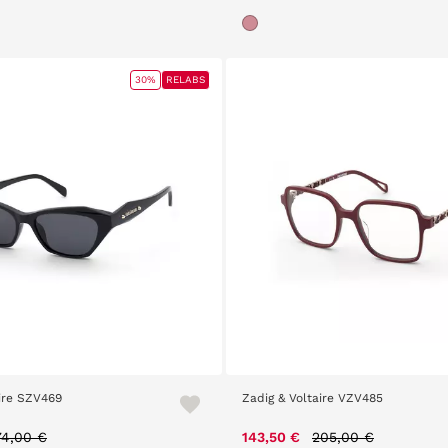
30%
RELABS
aire SZV469
Zadig & Voltaire VZV485
rice reduced from
to
Price reduced from
to
74,00 €
143,50 €
205,00 €