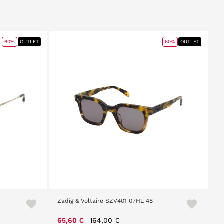
60%
OUTLET
60%
OUTLET
Zadig & Voltaire SZV401 07HL 48
Price reduced from
to
65,60 €
164,00 €