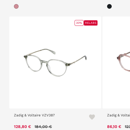
30%
RELABS
Zadig & Voltaire VZV387
Zadig & Volt
Price reduced from
to
Pr
128,80 €
184,00 €
86,10 €
12