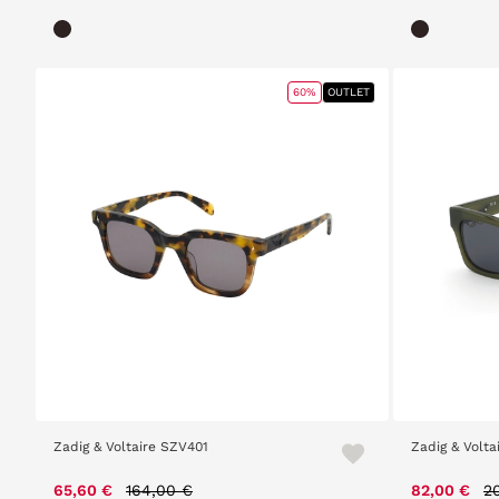
60%
OUTLET
Zadig & Voltaire SZV401
Zadig & Volt
Price reduced from
to
P
65,60 €
164,00 €
82,00 €
2