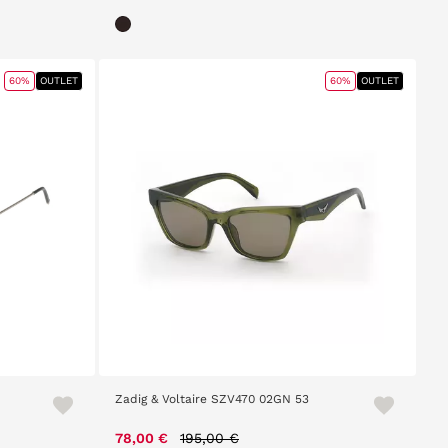
60%
OUTLET
60%
OUTLET
Zadig & Voltaire SZV470 02GN 53
Price reduced from
to
78,00 €
195,00 €