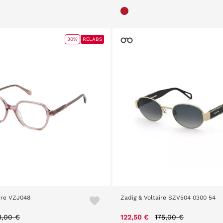
30%
RELABS
aire VZJ048
Zadig & Voltaire SZV504 0300 54
ice reduced from
to
Price reduced from
to
3,00 €
122,50 €
175,00 €