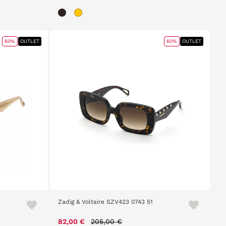
60%
OUTLET
60%
OUTLET
Zadig & Voltaire SZV423 0743 51
Price reduced from
to
82,00 €
205,00 €