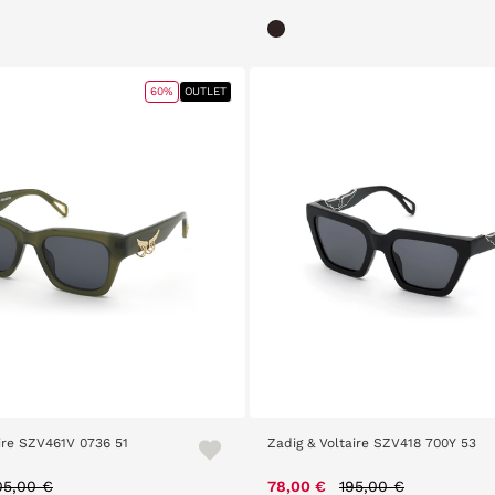
60%
OUTLET
aire SZV461V 0736 51
Zadig & Voltaire SZV418 700Y 53
rice reduced from
to
Price reduced from
to
05,00 €
78,00 €
195,00 €