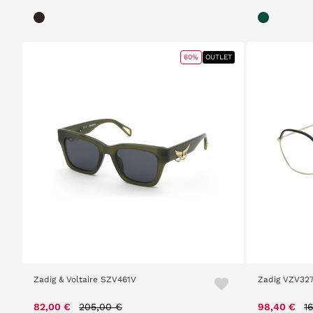
60%
OUTLET
Zadig & Voltaire SZV461V
Zadig VZV32
Price reduced from
to
P
82,00 €
205,00 €
98,40 €
1