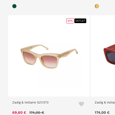
60%
OUTLET
Zadig & Voltaire SZV373
Zadig & Volta
Price reduced from
to
69,60 €
174,00 €
174,00 €