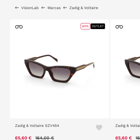
VisionLab
Marcas
Zadig & Voltaire
60%
OUTLET
Zadig & Voltaire SZV454
Zadig & Volt
Price reduced from
to
P
65,60 €
164,00 €
65,60 €
1