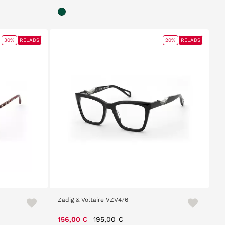
30%
RELABS
20%
RELABS
Zadig & Voltaire VZV476
Price reduced from
to
156,00 €
195,00 €