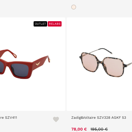
OUTLET
RELABS
ire SZV411
Zadig&Voltaire SZV328 AGKF 53
Price reduced from
to
78,00 €
195,00 €