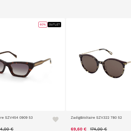
60%
OUTLET
aire SZV454 0909 53
Zadig&Voltaire SZV322 780 52
rice reduced from
to
Price reduced from
to
64,00 €
69,60 €
174,00 €