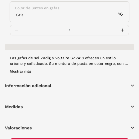
Color de lentes en gafas
Las gafas de sol Zadig & Voltaire SZV418 ofrecen un estilo
urbano y sofisticado. Su montura de pasta en color negro, con un
diseño cuadrado, aporta un aire moderno y elegante, perfecto
Mostrar más
para complementar cualquier look. Las lentes en color gris no
solo proporcionan una protección solar óptima, sino que también
Información adicional
añaden un toque de distinción. ¡Protección y estilo en una sola
pieza!
Medidas
Valoraciones