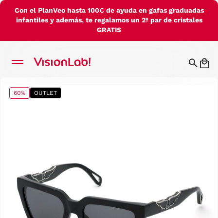
Con el PlanVeo hasta 100€ de ayuda en gafas graduadas
infantiles y además, te regalamos un 2º par de cristales
GRATIS
60%
OUTLET