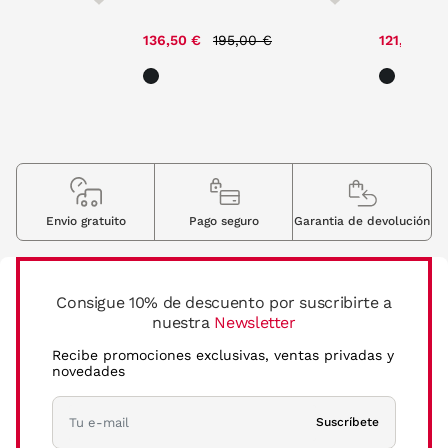
ce reduced from
to
Price reduced from
to
,00 €
136,50 €
195,00 €
121,80 €
Envio gratuito
Pago seguro
Garantia de devolución
Consigue 10% de descuento por suscribirte a
nuestra
Newsletter
Recibe promociones exclusivas, ventas privadas y
novedades
Suscríbete