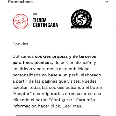
Promociones
Cookies
Utilizamos
cookies propias y de terceros
para fines técnicos,
de personalización y
analíticos y para mostrarte publicidad
personalizada en base a un perfil elaborado
a partir de las páginas que visites. Puedes
aceptar todas las cookies pulsando el botón
“Aceptar” o configurarlas o rechazar su uso
clicando el botón “Configurar”. Para más
Aviso legal
|
Política de privacidad
|
Términos y condiciones
|
información hacer click.
Leer más.
Política de cookies
|
Configuración de cookies