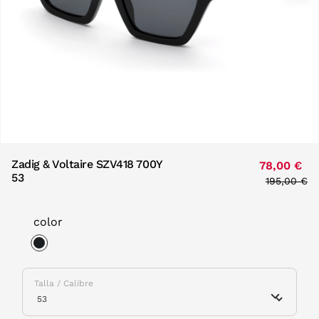
Zadig & Voltaire SZV418 700Y
78,00 €
53
Price redu
195,00 €
to
color
selected
Talla / Calibre