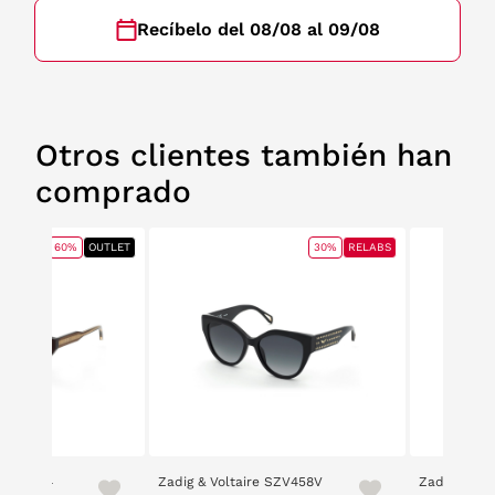
Recíbelo del 08/08 al 09/08
Otros clientes también han
comprado
60%
OUTLET
30%
RELABS
e SZV454
Zadig & Voltaire SZV458V
Zadig & Vol