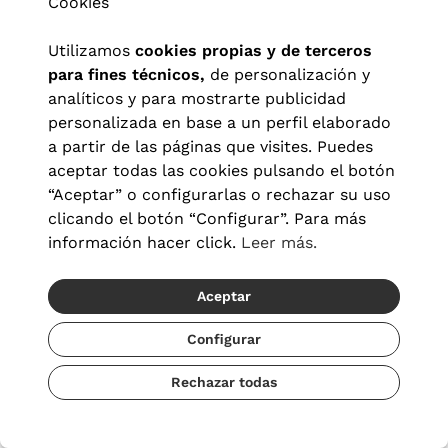
Cookies
P.º de Zorrilla, 70, 47006
Utilizamos
cookies propias y de terceros
Valladolid
para fines técnicos,
de personalización y
analíticos y para mostrarte publicidad
Cómo llegar
personalizada en base a un perfil elaborado
a partir de las páginas que visites. Puedes
Pedir cita
aceptar todas las cookies pulsando el botón
“Aceptar” o configurarlas o rechazar su uso
clicando el botón “Configurar”. Para más
Audiología en Vigo
información hacer click.
Leer más.
Aceptar
VisionLab! Vigo
Configurar
Rúa de Urzaiz, 44, Santiago de
Rechazar todas
Vigo, 36201 Vigo, Pontevedra
986 22 36 64