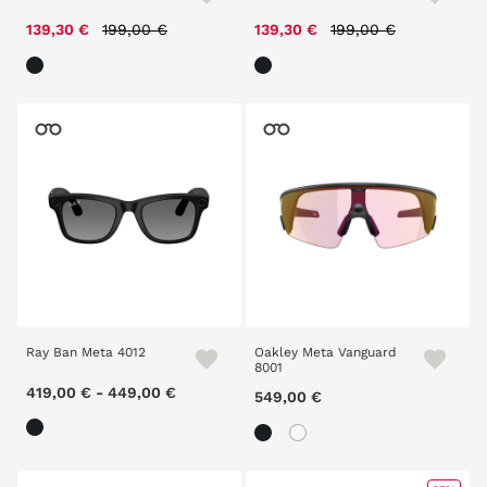
Price reduced from
to
Price reduced from
to
139,30 €
199,00 €
139,30 €
199,00 €
Ray Ban Meta 4012
Oakley Meta Vanguard
8001
419,00 €
-
449,00 €
549,00 €