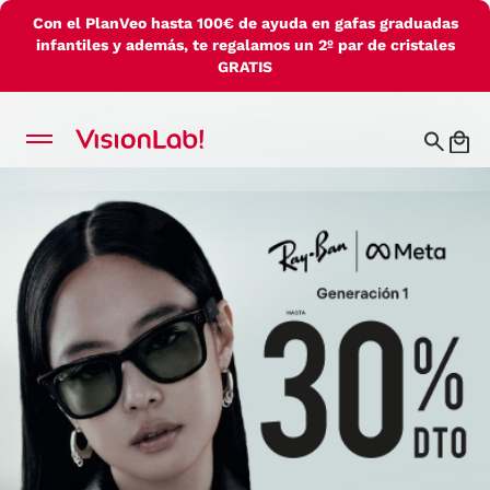
Con el PlanVeo hasta 100€ de ayuda en gafas graduadas
infantiles y además, te regalamos un 2º par de cristales
GRATIS