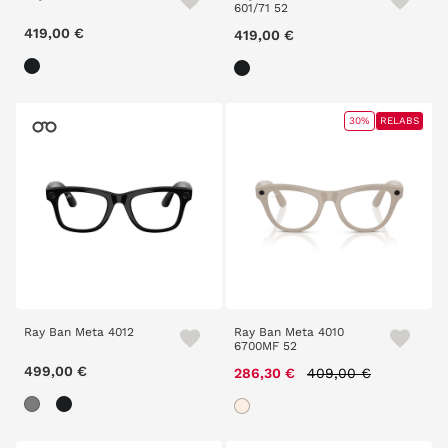
601/71 52
419,00 €
419,00 €
30%
RELABS
Ray Ban Meta 4012
Ray Ban Meta 4010
6700MF 52
499,00 €
Price reduced from
to
286,30 €
409,00 €