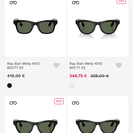
25%
Ray Ban Meta 4012
Ray Ban Meta 4010
601/71 50
601/71 52
Price reduced from
to
419,00 €
246,75 €
329,00 €
25%