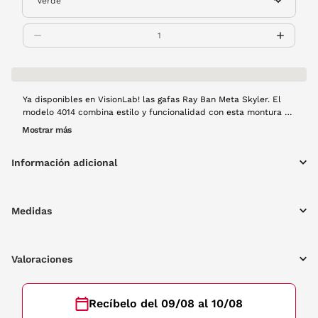
Ya disponibles en VisionLab! las gafas Ray Ban Meta Skyler. El
modelo 4014 combina estilo y funcionalidad con esta montura en
negro y de forma redondeada. Captura momentos con su cámara
Mostrar más
de 12 MP, realiza videollamadas en vivo, escucha cada detalle
con sus micrófonos... Disfruta de la alta tecnología en cualquier
Información adicional
momento del día gracias a su diseño elegante y resistencia al
agua (IPX4). Esto y mucho más te ofrecen las gafas de sol Ray
Ban Meta
Medidas
Valoraciones
Recíbelo del 09/08 al 10/08