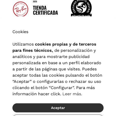
Cookies
Utilizamos
cookies propias y de terceros
para fines técnicos,
de personalización y
analíticos y para mostrarte publicidad
personalizada en base a un perfil elaborado
a partir de las páginas que visites. Puedes
aceptar todas las cookies pulsando el botón
“Aceptar” o configurarlas o rechazar su uso
clicando el botón “Configurar”. Para más
Aviso legal
|
Política de privacidad
|
Términos y condiciones
|
información hacer click.
Leer más.
Política de cookies
|
Configuración de cookies
Aceptar
© 2026 Visionlab España