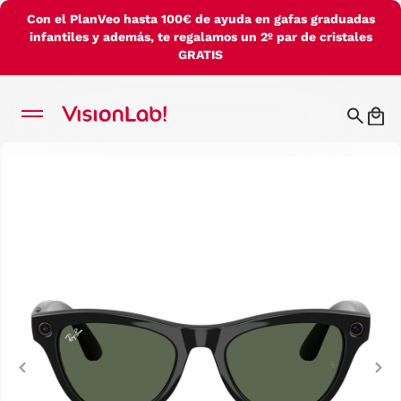
Con el PlanVeo hasta 100€ de ayuda en gafas graduadas
infantiles y además, te regalamos un 2º par de cristales
GRATIS
Previous