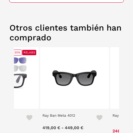
Otros clientes también han
comprado
30%
RELABS
ionLab!
Ray Ban Meta 4012
Ray Ban Me
ce reduced from
to
419,00 €
-
449,00 €
,00 €
246,75 €