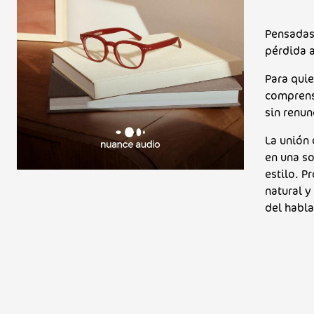
Pensadas
pérdida 
Para quie
comprens
sin renunc
La unión 
en una s
estilo. P
natural y
del habla