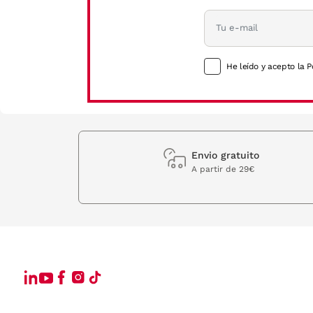
He leído y acepto la P
Envio gratuito
A partir de 29€