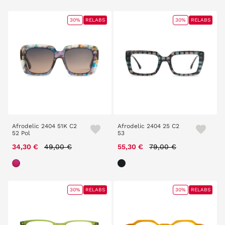
30%
RELABS
30%
RELABS
Afrodelic 2404 51K C2
Afrodelic 2404 25 C2
52 Pol
53
Price reduced from
to
Price reduced from
to
34,30 €
49,00 €
55,30 €
79,00 €
30%
RELABS
30%
RELABS