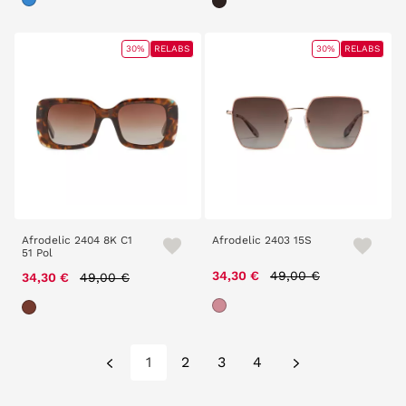
30%
RELABS
30%
RELABS
Afrodelic 2404 8K C1
Afrodelic 2403 15S
51 Pol
Price reduced from
to
Price reduced from
to
34,30 €
49,00 €
34,30 €
49,00 €
1
2
3
4