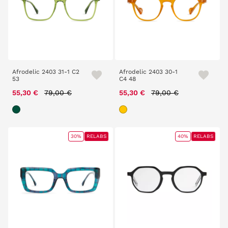
Afrodelic 2403 31-1 C2
Afrodelic 2403 30-1
53
C4 48
Price reduced from
to
Price reduced from
to
55,30 €
79,00 €
55,30 €
79,00 €
30%
RELABS
40%
RELABS