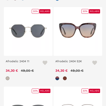
30%
RELABS
30%
RELABS
Afrodelic 2404 11
Afrodelic 2404 52K
Price reduced from
to
Price reduced from
to
34,30 €
49,00 €
34,30 €
49,00 €
30%
RELABS
30%
RELABS