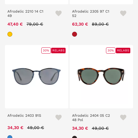
Afrodelic 2210 14 C1
Afrodelic 2305 97 C1
49
52
Price reduced from
to
Price reduced from
to
47,40 €
79,00 €
62,30 €
89,00 €
30%
RELABS
30%
RELABS
Afrodelic 2403 91S
Afrodelic 2404 05 C2
48 Pol
Price reduced from
to
34,30 €
49,00 €
Price reduced from
to
34,30 €
49,00 €