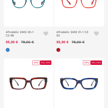
Afrodelic 2403 30-1
Afrodelic 2403 31-1 C3
C3 48
53
Price reduced from
to
Price reduced from
to
55,30 €
79,00 €
55,30 €
79,00 €
30%
RELABS
30%
RELABS