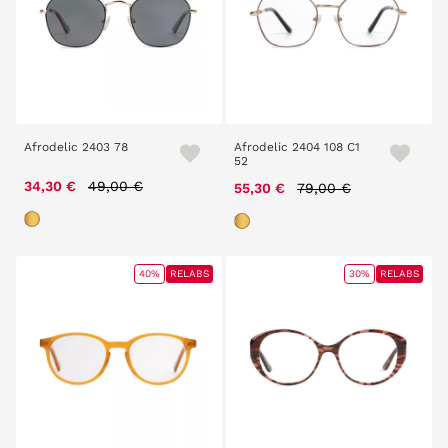
Afrodelic 2403 78
Afrodelic 2404 108 C1
52
Price reduced from
to
34,30 €
49,00 €
Price reduced from
to
55,30 €
79,00 €
40%
RELABS
30%
RELABS