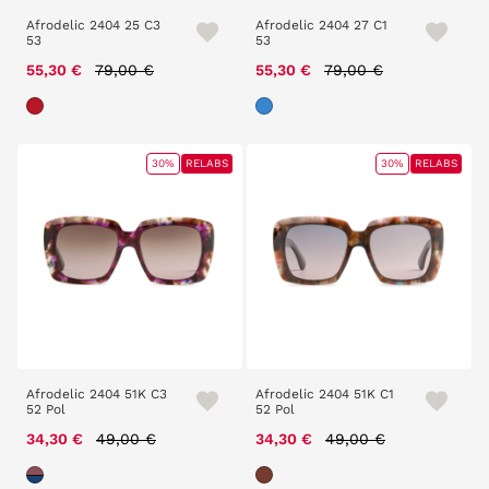
Afrodelic 2404 25 C3
Afrodelic 2404 27 C1
53
53
Price reduced from
to
Price reduced from
to
55,30 €
79,00 €
55,30 €
79,00 €
30%
RELABS
30%
RELABS
Afrodelic 2404 51K C3
Afrodelic 2404 51K C1
52 Pol
52 Pol
Price reduced from
to
Price reduced from
to
34,30 €
49,00 €
34,30 €
49,00 €