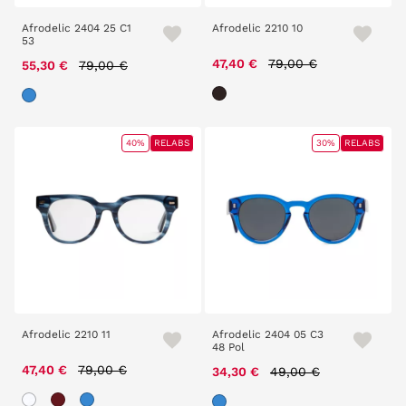
Afrodelic 2404 25 C1
Afrodelic 2210 10
53
Price reduced from
to
Price reduced from
to
47,40 €
79,00 €
55,30 €
79,00 €
40%
RELABS
30%
RELABS
Afrodelic 2210 11
Afrodelic 2404 05 C3
48 Pol
Price reduced from
to
47,40 €
79,00 €
Price reduced from
to
34,30 €
49,00 €