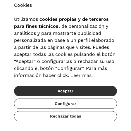
Cookies
Utilizamos
cookies propias y de terceros
para fines técnicos,
de personalización y
analíticos y para mostrarte publicidad
personalizada en base a un perfil elaborado
a partir de las páginas que visites. Puedes
aceptar todas las cookies pulsando el botón
“Aceptar” o configurarlas o rechazar su uso
clicando el botón “Configurar”. Para más
Aviso legal
|
Política de privacidad
|
Términos y condiciones
|
información hacer click.
Leer más.
Política de cookies
|
Configuración de cookies
Aceptar
© 2026 Visionlab España
Configurar
Rechazar todas
Añadir
55,30 €