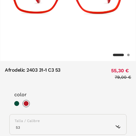
Afrodelic 2403 31-1 C3 53
55,30 €
Price red
79,00 €
to
color
selected
Talla / Calibre