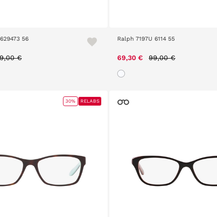
629473 56
Ralph 7197U 6114 55
ice reduced from
to
Price reduced from
to
9,00 €
69,30 €
99,00 €
30%
RELABS