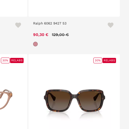
Ralph 6062 9427 53
Price reduced from
to
90,30 €
129,00 €
30%
RELABS
30%
RELABS