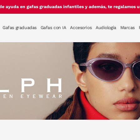
de ayuda en gafas graduadas infantiles y además, te regalamos un
Gafas graduadas
Gafas con IA
Accesorios
Audiología
Marcas