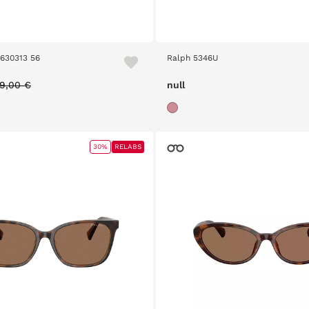
630313 56
Ralph 5346U
ice reduced from
to
9,00 €
null
30%
RELABS