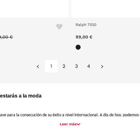
Ralph 7020
rice reduced from
to
9,00 €
99,00 €
1
2
3
4
estarás a la moda
lave para la consecución de su éxito a nivel internacional. A día de hoy, podemos 
ellos su exclusiva línea de
gafas graduadas
y
gafas de sol
, saben adaptarse a la
Leer más
de la marca. Perfectas para conseguir un look moderno, a la moda y seductor. Sin