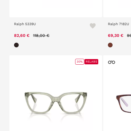
Ralph 5339U
Ralph 7182U
Price reduced from
to
P
82,60 €
118,00 €
69,30 €
9
30%
RELABS