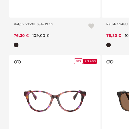
Ralph 5350U 634213 53
Ralph 5348U 
Price reduced from
to
Pr
76,30 €
109,00 €
76,30 €
10
30%
RELABS