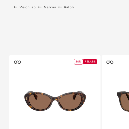
VisionLab
Marcas
Ralph
30%
RELABS