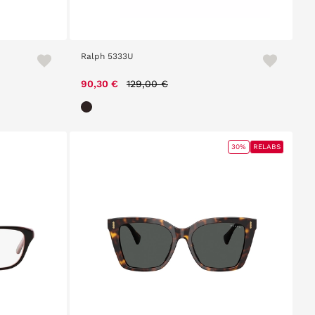
Ralph 5333U
Price reduced from
to
90,30 €
129,00 €
30%
RELABS