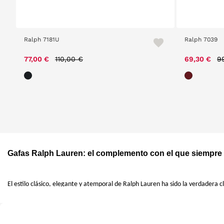
Ralph 7181U
Ralph 7039
Price reduced from
to
P
77,00 €
110,00 €
69,30 €
9
Gafas Ralph Lauren: el complemento con el que siempre 
El estilo clásico, elegante y atemporal de Ralph Lauren ha sido la verdadera c
mundo de la moda. Sus colecciones de ropa, complementos y accesorios, entre 
Gafas sofisticadas que ensalzan a la perfección con la filosofía neoyorquina 