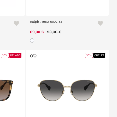
Ralph 7198U 5002 53
Price reduced from
to
69,30 €
99,00 €
30%
RELABS
30%
OUTLET