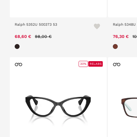
Ralph 5352U 500373 53
Ralph 5348U 
Price reduced from
to
Pr
68,60 €
98,00 €
76,30 €
10
30%
RELABS