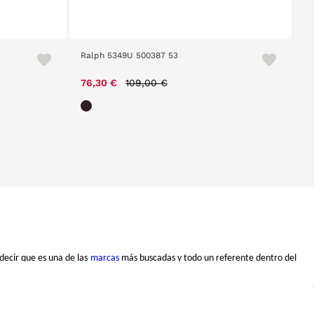
Ralph 5349U 500387 53
Price reduced from
to
76,30 €
109,00 €
decir que es una de las
marcas
más buscadas y todo un referente dentro del
s últimas tendencias y, también, al estilo de vida de sus consumidores.
 duda, el complemento ideal para cualquiera de tus outfits tanto de día como