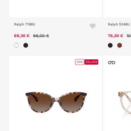
Ralph 7198U
Ralph 5348U
Price reduced from
to
Pr
69,30 €
99,00 €
76,30 €
10
30%
RELABS