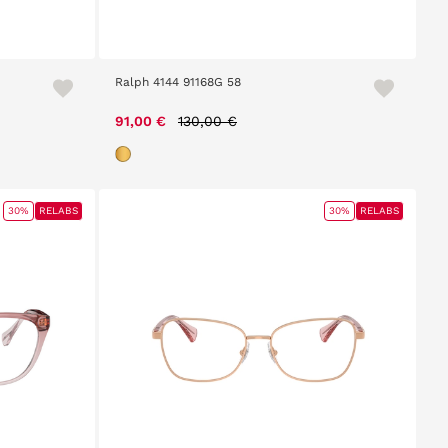
Ralph 4144 91168G 58
Price reduced from
to
91,00 €
130,00 €
30%
RELABS
30%
RELABS