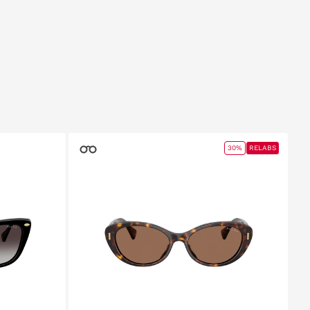
30%
RELABS