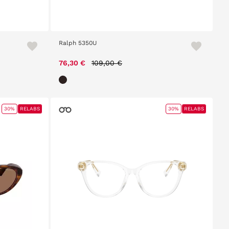
Ralph 5350U
Price reduced from
to
76,30 €
109,00 €
30%
RELABS
30%
RELABS