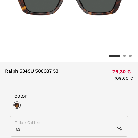
Ralph 5349U 500387 53
76,30 €
Price redu
109,00 €
to
color
selected
Talla / Calibre