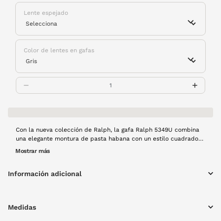
Lente espejado
Color de lentes en gafas
Con la nueva colección de Ralph, la gafa Ralph 5349U combina
una elegante montura de pasta habana con un estilo cuadrado
que cualquier look. Los lentes de color gris ofrecen una visión
Mostrar más
clara y la protección necesaria contra los rayos UV. Este modelo
de es perfecto para lucir con estilo y comodidad durante todo
Información adicional
el día.
Medidas