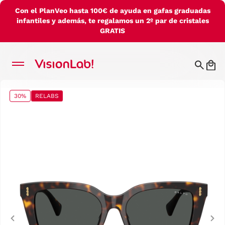
Con el PlanVeo hasta 100€ de ayuda en gafas graduadas
infantiles y además, te regalamos un 2º par de cristales
GRATIS
30%
RELABS
Previous