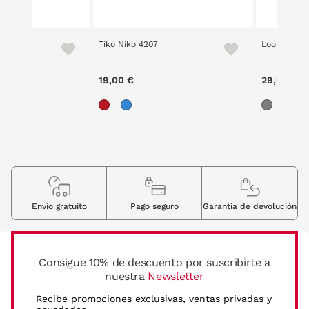
ami
Tiko Niko 4207
Loom 2403
ce reduced from
to
99 €
19,00 €
29,00 €
Envio gratuito
Pago seguro
Garantia de devolución
Consigue 10% de descuento por suscribirte a
nuestra
Newsletter
Recibe promociones exclusivas, ventas privadas y