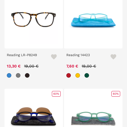
Reading LR-P8249
Reading 14423
Price reduced from
to
Price reduced from
to
13,30 €
19,00 €
7,60 €
19,00 €
60%
60%