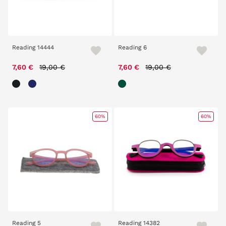
Reading 14444
Reading 6
Price reduced from
to
Price reduced from
to
7,60 €
19,00 €
7,60 €
19,00 €
60%
60%
Reading 5
Reading 14382