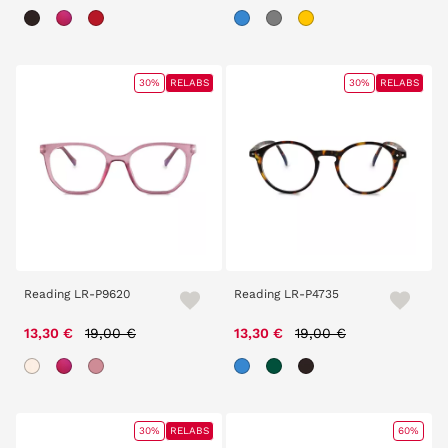
30%
RELABS
30%
RELABS
Reading LR-P9620
Reading LR-P4735
Price reduced from
to
Price reduced from
to
13,30 €
19,00 €
13,30 €
19,00 €
30%
RELABS
60%