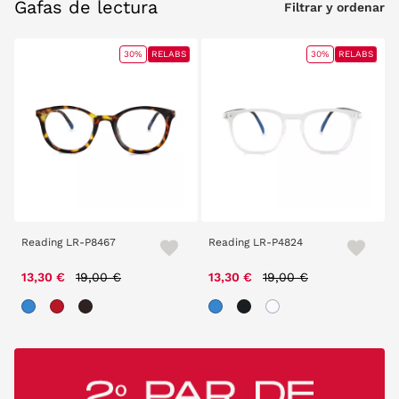
Gafas de lectura
Filtrar y ordenar
30%
RELABS
30%
RELABS
Reading LR-P8467
Reading LR-P4824
Price reduced from
to
Price reduced from
to
13,30 €
19,00 €
13,30 €
19,00 €