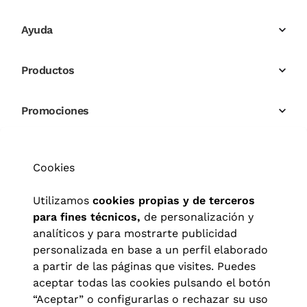
para disfrutar de tu pasión hacia la lectura ni siquiera para utilizar el 
ordenador.
Ayuda
Productos
¿Cómo puedo saber si necesito utilizar gafas para leer?
Promociones
Existen ciertos indicios y señales que nos hacen indicar que podemos 
sufrir presbicia o vista cansada en la actualidad. Los que más se repiten 
son:
Cookies
Dolor de cabeza.
Visión borrosa de cerca.
Fatiga visual.
Utilizamos
cookies propias y de terceros
Necesidad de una mayor iluminación.
para fines técnicos,
de personalización y
Te alejas el libro para poder leer con mayor claridad.
analíticos y para mostrarte publicidad
personalizada en base a un perfil elaborado
a partir de las páginas que visites. Puedes
aceptar todas las cookies pulsando el botón
Gafas de cerca y gafas para el ordenador: ¿son lo mismo?
“Aceptar” o configurarlas o rechazar su uso