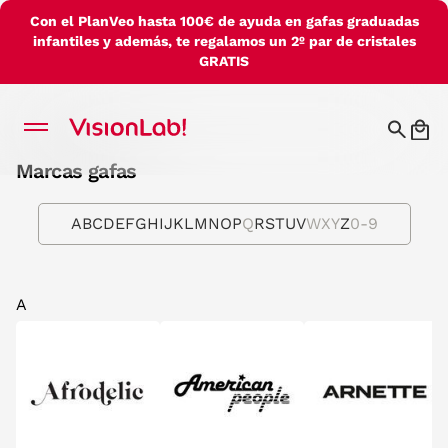
Con el PlanVeo hasta 100€ de ayuda en gafas graduadas
infantiles y además, te regalamos un 2º par de cristales
GRATIS
Marcas gafas
A
B
C
D
E
F
G
H
I
J
K
L
M
N
O
P
Q
R
S
T
U
V
W
X
Y
Z
0-9
A