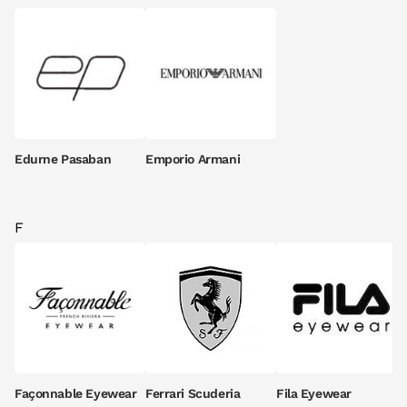
Edurne Pasaban
Emporio Armani
F
Façonnable Eyewear
Ferrari Scuderia
Fila Eyewear