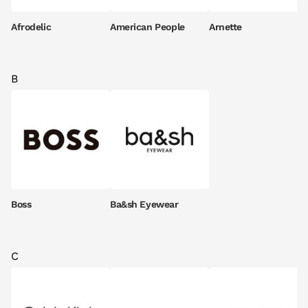
Afrodelic
American People
Arnette
B
Boss
Ba&sh Eyewear
C