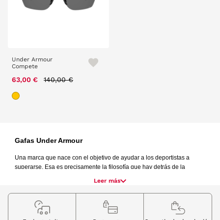
Under Armour
Compete
Price reduced from
to
63,00 €
140,00 €
Gafas Under Armour
Una marca que nace con el objetivo de ayudar a los deportistas a 
superarse. Esa es precisamente la filosofía que hay detrás de la 
colección de gafas Under Armour, diseñada para ofrecer el equilibrio 
Leer más
perfecto entre rendimiento, comodidad y estilo dentro y fuera del 
entrenamiento.
Reconocida a nivel mundial por su equipamiento deportivo, Under 
Armour ha trasladado toda su experiencia al mundo de la óptica con 