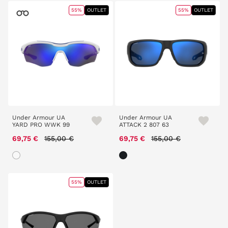
55%
OUTLET
55%
OUTLET
Under Armour UA
Under Armour UA
YARD PRO WWK 99
ATTACK 2 807 63
Price reduced from
to
Price reduced from
to
69,75 €
155,00 €
69,75 €
155,00 €
55%
OUTLET