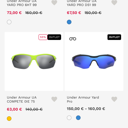
Under Armour UA
Under Armour UA
YARD PRO 6HT 99
YARD PRO D51 99
Price reduced from
to
Price reduced from
to
72,00 €
160,00 €
67,50 €
150,00 €
55%
OUTLET
OUTLET
OUTLET
Under Armour UA
Under Armour Yard
COMPETE 0IE 75
Pro
Price reduced from
to
150,00 €
-
160,00 €
63,00 €
140,00 €