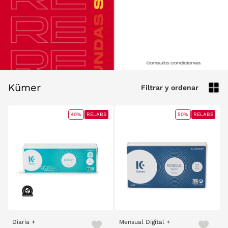
Kümer
Filtrar y ordenar
40%
RELABS
50%
RELABS
Diaria +
Mensual Digital +