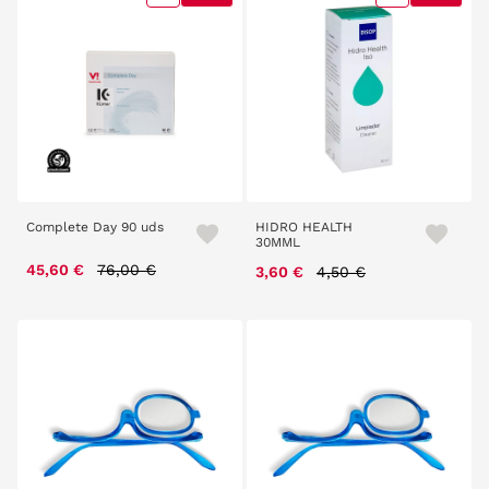
Complete Day 90 uds
HIDRO HEALTH
30MML
Price reduced from
to
45,60 €
76,00 €
Price reduced from
to
3,60 €
4,50 €