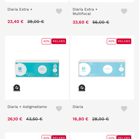
Diaria Extra +
Diaria Extra +
Multifocal
Price reduced from
to
23,40 €
39,00 €
Price reduced from
to
33,60 €
56,00 €
40%
RELABS
40%
RELABS
Diaria + Astigmatismo
Diaria
Price reduced from
to
Price reduced from
to
26,10 €
43,50 €
16,80 €
28,00 €
40%
RELABS
20%
RELABS