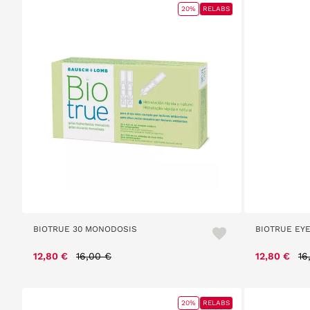
20%
RELABS
BIOTRUE 30 MONODOSIS
BIOTRUE EY
Price reduced from
to
Pr
12,80 €
16,00 €
12,80 €
16
20%
RELABS