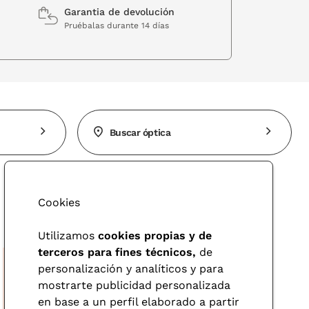
Garantia de devolución
Pruébalas durante 14 días
al gel monodosis.
sponible en formato monodosis o bote.
s, tus ojos te lo agradecerán.
lentilla pueden modificar la composición de ésta última y hacer que la calidad
sar las lágrimas artificiales con las lentillas puestas ya que los ambientes de
Buscar óptica
o será el médico el que recete algún medicamento específico, pero una lágrima
Cookies
bargo, si tienen conservantes es recomendable usarlas dos o tres veces al día
Utilizamos
cookies propias y de
terceros para fines técnicos,
de
personalización y analíticos y para
l embarazo.
mostrarte publicidad personalizada
 confort visual.
en base a un perfil elaborado a partir