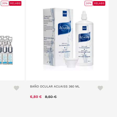
20%
RELABS
20%
RELABS
BAÑO OCULAR ACUAISS 360 ML
Price reduced from
to
6,80 €
8,50 €