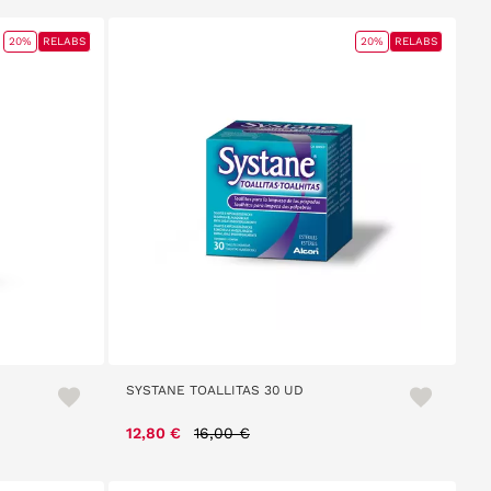
20%
RELABS
20%
RELABS
SYSTANE TOALLITAS 30 UD
Price reduced from
to
12,80 €
16,00 €