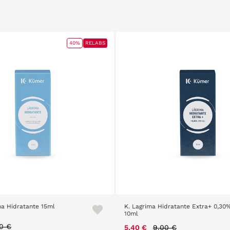
40%
RELABS
a Hidratante 15ml
K. Lagrima Hidratante Extra+ 0,30
10ml
ce reduced from
to
0 €
Price reduced from
to
5,40 €
9,00 €