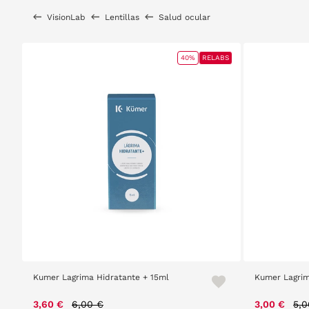
VisionLab
Lentillas
Salud ocular
40%
RELABS
Kumer Lagrima Hidratante + 15ml
Kumer Lagrim
Price reduced from
to
Pri
3,60 €
6,00 €
3,00 €
5,0