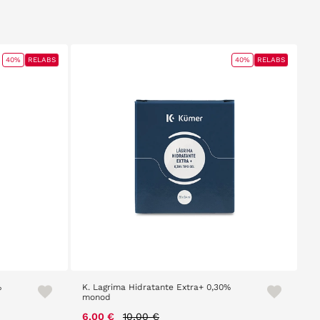
40%
RELABS
40%
RELABS
%
K. Lagrima Hidratante Extra+ 0,30%
monod
Price reduced from
to
6,00 €
10,00 €