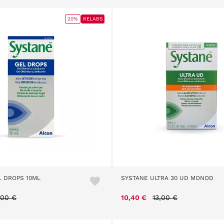
20%
RELABS
L DROPS 10ML
SYSTANE ULTRA 30 UD MONOD
ice reduced from
to
Price reduced from
to
,00 €
10,40 €
13,00 €