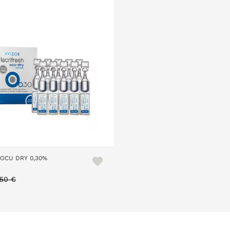
OCU DRY 0,30%
ice reduced from
to
,50 €