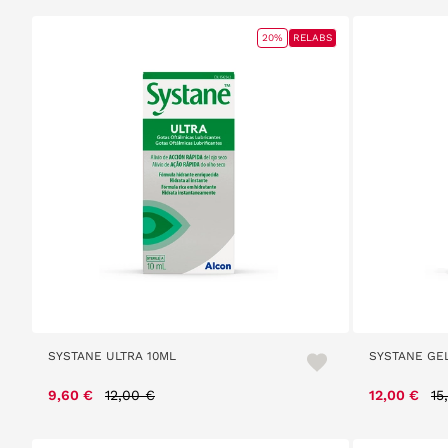
20%
RELABS
SYSTANE ULTRA 10ML
SYSTANE GE
Price reduced from
to
Pr
9,60 €
12,00 €
12,00 €
15