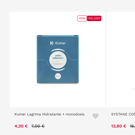
40%
RELABS
Kumer Lagrima Hidratante + monodosis
SYSTANE CO
Price reduced from
to
Pr
4,20 €
7,00 €
12,80 €
16