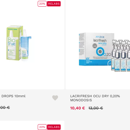
20%
RELABS
E DROPS 10mml
LACRIFRESH OCU DRY 0,20%
MONODOSIS
ice reduced from
to
,00 €
Price reduced from
to
10,40 €
13,00 €
20%
RELABS