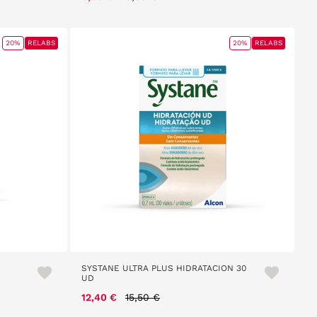
20%
RELABS
20%
RELABS
SYSTANE ULTRA PLUS HIDRATACION 30
UD
Price reduced from
to
12,40 €
15,50 €