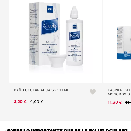
BAÑO OCULAR ACUAISS 100 ML
LACRIFRESH 
MONODOSIS
Price reduced from
to
3,20 €
4,00 €
Pr
11,60 €
14
¿SABES LO IMPORTANTE QUE ES LA SALUD OCULAR?