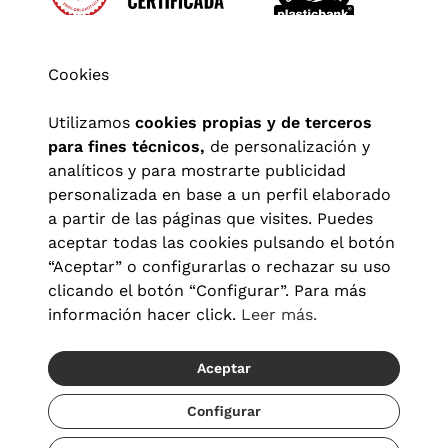
Cookies
Utilizamos
cookies propias y de terceros
para fines técnicos,
de personalización y
analíticos y para mostrarte publicidad
personalizada en base a un perfil elaborado
a partir de las páginas que visites. Puedes
aceptar todas las cookies pulsando el botón
“Aceptar” o configurarlas o rechazar su uso
clicando el botón “Configurar”. Para más
Aviso legal
|
Política de privacidad
|
Términos y condiciones
|
información hacer click.
Leer más.
Política de cookies
|
Configuración de cookies
Aceptar
© 2026 Visionlab España
Configurar