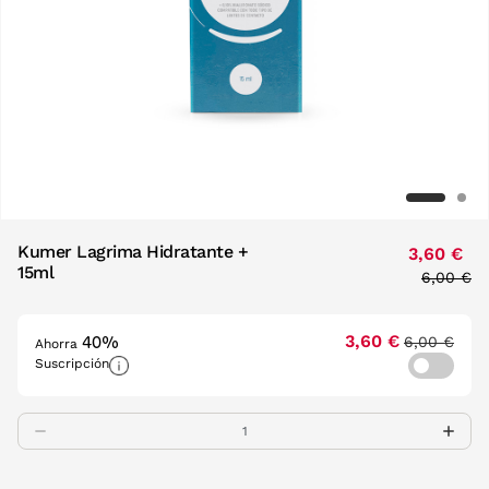
Kumer Lagrima Hidratante +
3,60 €
15ml
Price re
to
6,00 €
40%
3,60 €
6,00 €
Ahorra
Suscripción