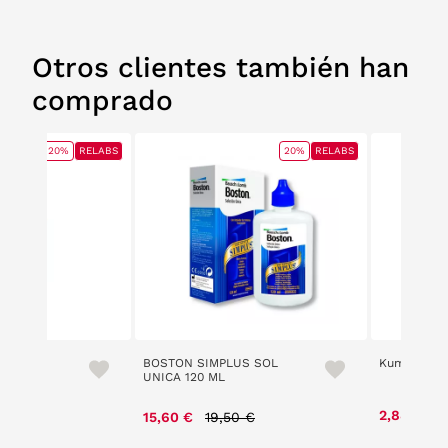
Otros clientes también han
comprado
20%
RELABS
20%
RELABS
DROPS
BOSTON SIMPLUS SOL
Kumer Limp
UNICA 120 ML
P
e reduced from
to
Price reduced from
to
2,88 €
4
0 €
15,60 €
19,50 €