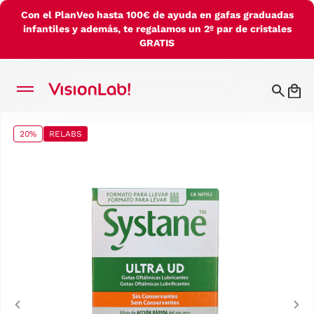
Con el PlanVeo hasta 100€ de ayuda en gafas graduadas
infantiles y además, te regalamos un 2º par de cristales
GRATIS
20%
RELABS
Previous