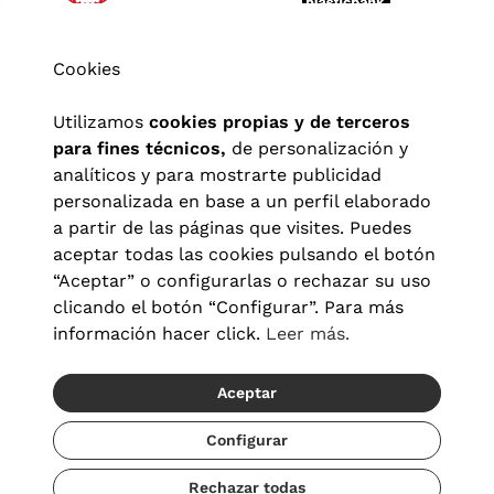
Cookies
Utilizamos
cookies propias y de terceros
para fines técnicos,
de personalización y
analíticos y para mostrarte publicidad
personalizada en base a un perfil elaborado
a partir de las páginas que visites. Puedes
aceptar todas las cookies pulsando el botón
“Aceptar” o configurarlas o rechazar su uso
clicando el botón “Configurar”. Para más
Aviso legal
|
Política de privacidad
|
Términos y condiciones
|
información hacer click.
Leer más.
Política de cookies
|
Configuración de cookies
Aceptar
© 2026 Visionlab España
Configurar
Rechazar todas