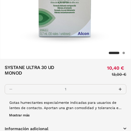
SYSTANE ULTRA 30 UD
10,40 €
MONOD
Price re
to
13,00 €
Gotas humectantes especialmente indicadas para usuarios de
lentes de contacto. Aportan una gran comodidad y tolerancia en
el porte de lentes de contacto. La caja contiene 30 monodosis
Mostrar más
Información adicional