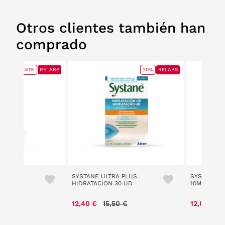
Otros clientes también han
comprado
40%
RELABS
20%
RELABS
ido
SYSTANE ULTRA PLUS
SYSTANE G
HIDRATACION 30 UD
10ML
 reduced from
to
Price reduced from
to
P
 €
12,40 €
15,50 €
12,00 €