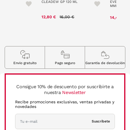
CU DRY
CLEADEW GP 120 ML
EVER CLEA
SIS
MML + 45 
Price reduced from
to
e reduced from
to
12,80 €
16,00 €
0 €
14,40 €
Envio gratuito
Pago seguro
Garantia de devolución
Consigue 10% de descuento por suscribirte a
nuestra
Newsletter
Recibe promociones exclusivas, ventas privadas y
novedades
Suscríbete