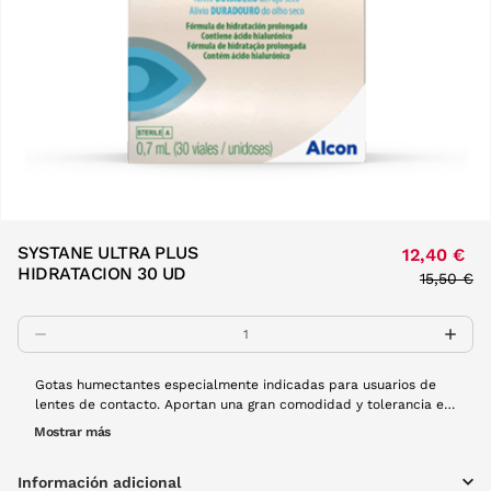
SYSTANE ULTRA PLUS
12,40 €
HIDRATACION 30 UD
Price re
15,50 €
to
Gotas humectantes especialmente indicadas para usuarios de
lentes de contacto. Aportan una gran comodidad y tolerancia en
el porte de lentes de contacto. La caja contiene 30 monodosis
Mostrar más
Información adicional