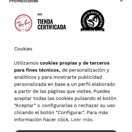
Promociones
Cookies
Utilizamos
cookies propias y de terceros
para fines técnicos,
de personalización y
analíticos y para mostrarte publicidad
personalizada en base a un perfil elaborado
a partir de las páginas que visites. Puedes
aceptar todas las cookies pulsando el botón
“Aceptar” o configurarlas o rechazar su uso
clicando el botón “Configurar”. Para más
Aviso legal
|
Política de privacidad
|
Términos y condiciones
|
información hacer click.
Leer más.
Política de cookies
|
Configuración de cookies