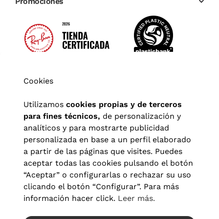
Promociones
Cookies
Utilizamos
cookies propias y de terceros
para fines técnicos,
de personalización y
analíticos y para mostrarte publicidad
personalizada en base a un perfil elaborado
a partir de las páginas que visites. Puedes
aceptar todas las cookies pulsando el botón
“Aceptar” o configurarlas o rechazar su uso
clicando el botón “Configurar”. Para más
Aviso legal
|
Política de privacidad
|
Términos y condiciones
|
información hacer click.
Leer más.
Política de cookies
|
Configuración de cookies