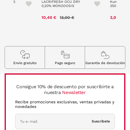
COLORES
LACRIFRESH OCU DRY
Kumer Solu
0,20% MONODOSIS
350ML
 reduced from
to
Price reduced from
to
P
€
10,40 €
13,00 €
3,00 €
5
Envio gratuito
Pago seguro
Garantia de devolución
Consigue 10% de descuento por suscribirte a
nuestra
Newsletter
Recibe promociones exclusivas, ventas privadas y
novedades
Suscríbete