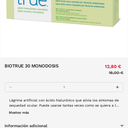
BIOTRUE 30 MONODOSIS
12,80 €
Price re
16,00 €
to
Lágrima artificial con ácido hialurónico que alivia los síntomas de
sequedad ocular. Puede usarse tantas veces como se quiera a lo
largo del día y es compatible con el uso de lentes de contacto.
Mostrar más
Cada caja contiene 30 unidades.
Información adicional