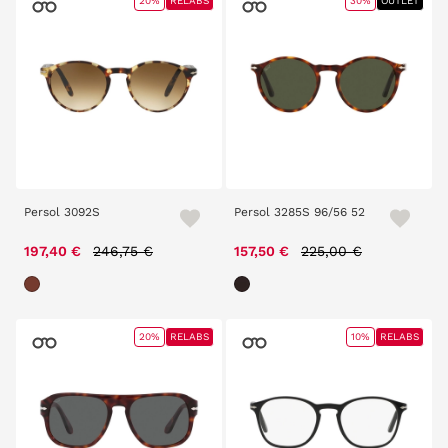
20%
RELABS
30%
OUTLET
Persol 3092S
Persol 3285S 96/56 52
Price reduced from
to
Price reduced from
to
197,40 €
246,75 €
157,50 €
225,00 €
20%
RELABS
10%
RELABS