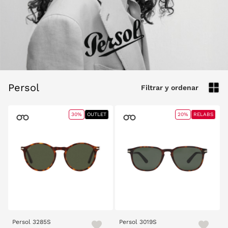
Persol
Filtrar y ordenar
30%
OUTLET
20%
RELABS
Persol 3285S
Persol 3019S