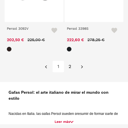
Persol 3092V
Persol 3398S
Price reduced from
to
Price reduced from
to
202,50 €
225,00 €
222,60 €
278,25 €
1
2
Gafas Persol: el arte italiano de mirar el mundo con 
estilo
Nacidas en Italia, las gafas Persol pueden presumir de formar parte de 
la historia de este accesorio con gran estilo. Aunque originalmente 
Leer más
fueron creados para pilotos y conductores exigentes, pronto se 