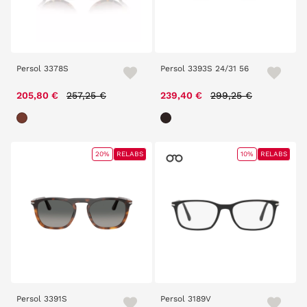
Persol 3378S
Persol 3393S 24/31 56
Price reduced from
to
Price reduced from
to
205,80 €
257,25 €
239,40 €
299,25 €
20%
RELABS
10%
RELABS
Persol 3391S
Persol 3189V