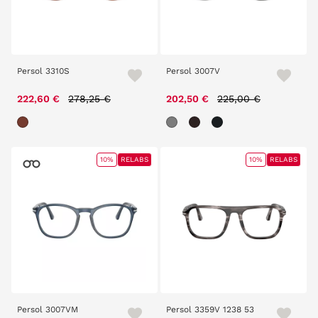
Persol 3310S
Persol 3007V
Price reduced from
to
Price reduced from
to
222,60 €
278,25 €
202,50 €
225,00 €
10%
RELABS
10%
RELABS
Persol 3007VM
Persol 3359V 1238 53