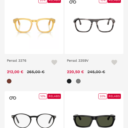
20%
RELABS
10%
RELABS
Persol 3376
Persol 3359V
Price reduced from
to
Price reduced from
to
212,00 €
265,00 €
220,50 €
245,00 €
10%
RELABS
20%
RELABS