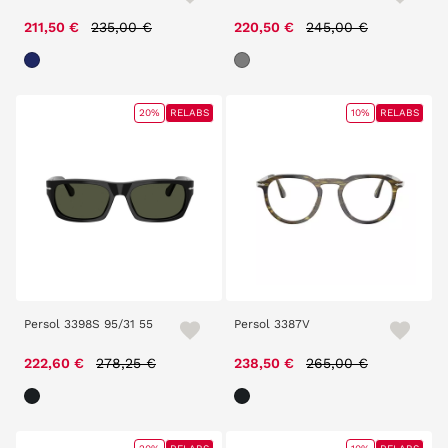
Price reduced from
to
Price reduced from
to
211,50 €
235,00 €
220,50 €
245,00 €
20%
RELABS
10%
RELABS
Persol 3398S 95/31 55
Persol 3387V
Price reduced from
to
Price reduced from
to
222,60 €
278,25 €
238,50 €
265,00 €