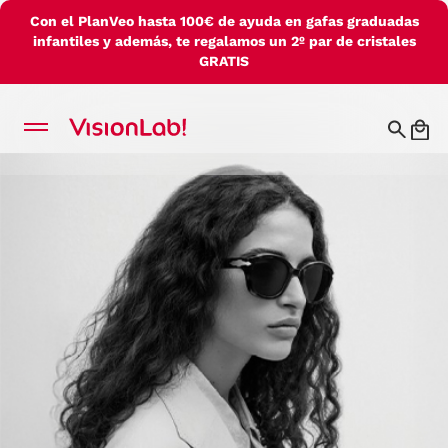
Con el PlanVeo hasta 100€ de ayuda en gafas graduadas
infantiles y además, te regalamos un 2º par de cristales
GRATIS