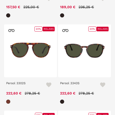
Price reduced from
to
Price reduced from
to
157,50 €
225,00 €
189,00 €
236,25 €
20%
RELABS
20%
RELABS
Persol 3302S
Persol 3343S
Price reduced from
to
Price reduced from
to
222,60 €
278,25 €
222,60 €
278,25 €