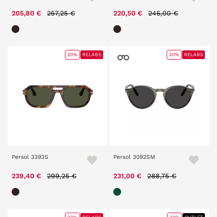
Price reduced from
to
Price reduced from
to
205,80 €
257,25 €
220,50 €
245,00 €
20%
RELABS
20%
RELABS
Persol 3393S
Persol 3092SM
Price reduced from
to
Price reduced from
to
239,40 €
299,25 €
231,00 €
288,75 €