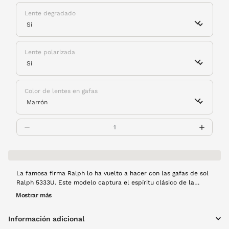
Lente degradado
Lente polarizada
Color de lentes en gafas
La famosa firma Ralph lo ha vuelto a hacer con las gafas de sol
Ralph 5333U. Este modelo captura el espíritu clásico de la
marca con la tendencia big size. Para destacar sin decir una
Mostrar más
palabra. Montura de pasta en color habana.
Información adicional