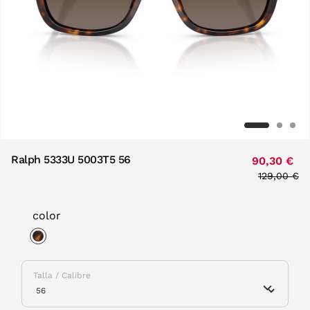
Ralph 5333U 5003T5 56
90,30 €
Price redu
129,00 €
to
color
selected
Talla / Calibre