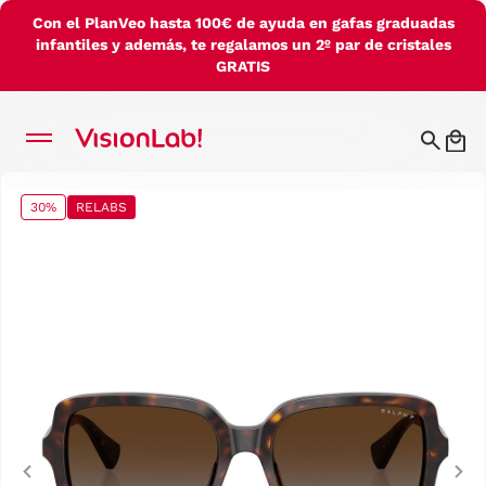
Con el PlanVeo hasta 100€ de ayuda en gafas graduadas
infantiles y además, te regalamos un 2º par de cristales
GRATIS
30%
RELABS
Previous