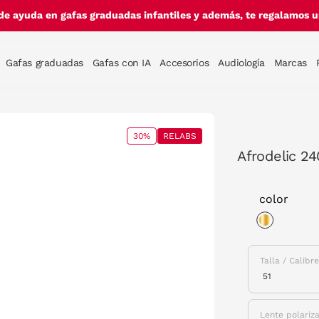
de ayuda en gafas graduadas infantiles y además, te regalamos un
Gafas graduadas
Gafas con IA
Accesorios
Audiología
Marcas
30%
RELABS
Afrodelic 24
color
selected
Talla / Calibr
Lente polariz