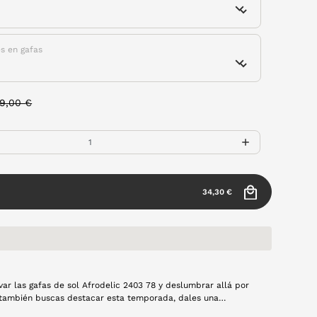
es en gafas
rice reduced from
to
9,00 €
34,30 €
var las gafas de sol Afrodelic 2403 78 y deslumbrar allá por
ú también buscas destacar esta temporada, dales una
tura de metal en color dorado y lentes polarizadas.