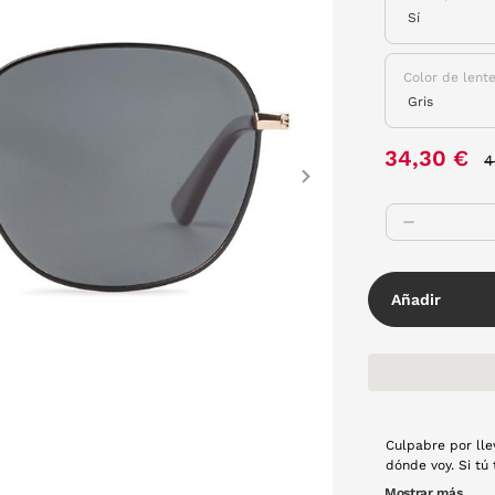
Color de lent
P
34,30 €
4
Next
Añadir
Culpabre por lle
dónde voy. Si t
oportunidad. Mon
Mostrar más