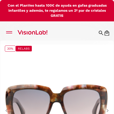
Con el PlanVeo hasta 100€ de ayuda en gafas graduadas
infantiles y además, te regalamos un 2º par de cristales
GRATIS
30%
RELABS
Previous