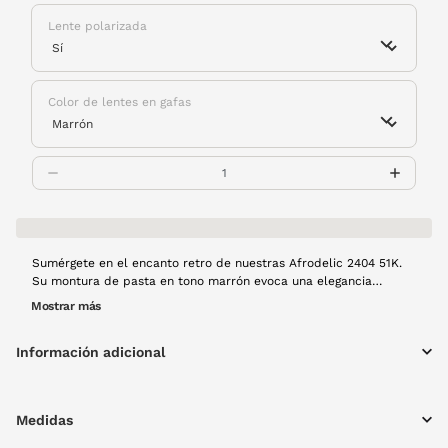
Lente polarizada
Color de lentes en gafas
Sumérgete en el encanto retro de nuestras Afrodelic 2404 51K.
Su montura de pasta en tono marrón evoca una elegancia
vintage, mientras que sus lentes polarizadas no solo ofrecen un
Mostrar más
visión más nítida y sin reflejos, sino que también protegen tus
ojos con un estilo inconfundible.
Información adicional
Medidas