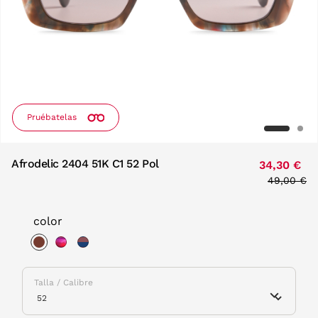
Pruébatelas
Afrodelic 2404 51K C1 52 Pol
34,30 €
Price red
49,00 €
to
color
selected
Talla / Calibre