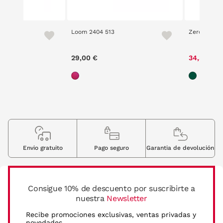
 52K
Loom 2404 513
Zero 5201 
ce reduced from
to
00 €
29,00 €
34,30 €
Envio gratuito
Pago seguro
Garantia de devolución
Consigue 10% de descuento por suscribirte a
nuestra
Newsletter
Recibe promociones exclusivas, ventas privadas y
novedades