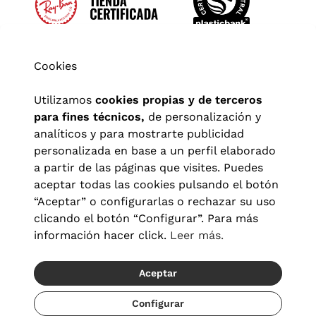
Cookies
Utilizamos
cookies propias y de terceros
para fines técnicos,
de personalización y
analíticos y para mostrarte publicidad
personalizada en base a un perfil elaborado
a partir de las páginas que visites. Puedes
aceptar todas las cookies pulsando el botón
“Aceptar” o configurarlas o rechazar su uso
clicando el botón “Configurar”. Para más
Aviso legal
|
Política de privacidad
|
Términos y condiciones
|
información hacer click.
Leer más.
Política de cookies
|
Configuración de cookies
Aceptar
© 2026 Visionlab España
Recíbelo del 22/08 al 24/08
Configurar