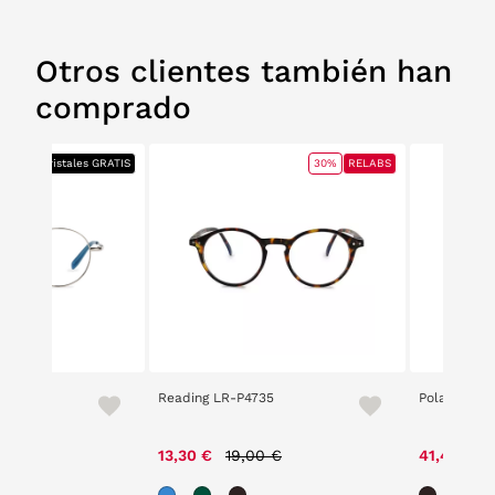
Otros clientes también han
comprado
ABS
+ Cristales GRATIS
30%
RELABS
Reading LR-P4735
Polaroid D
ce reduced from
to
Price reduced from
to
00 €
13,30 €
19,00 €
41,40 €