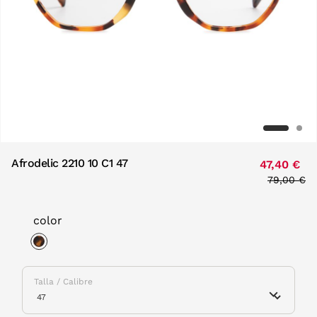
Afrodelic 2210 10 C1 47
47,40 €
Price red
79,00 €
to
color
selected
Talla / Calibre