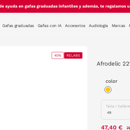
de ayuda en gafas graduadas infantiles y además, te regalamos un
Gafas graduadas
Gafas con IA
Accesorios
Audiología
Marcas
40%
RELABS
Afrodelic 22
color
selected
Talla / Calibr
P
47,40 €
7