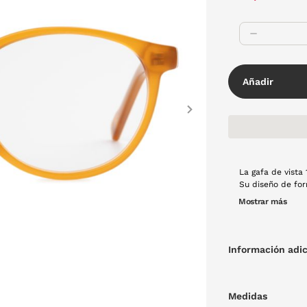
Añadir
Next
La gafa de vista
Su diseño de fo
hombres como par
Mostrar más
combinación perf
Información adic
Medidas