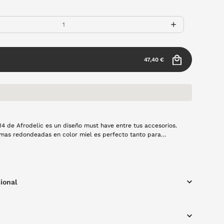
47,40 €
 14 de Afrodelic es un diseño must have entre tus accesorios.
rmas redondeadas en color miel es perfecto tanto para
a mujeres. Fabricado en acetato recilclado es la
ecta entre diseño y sosteniblidad.
ional