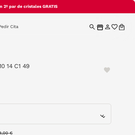
 2º par de cristales GRATIS
Pedir Cita
10 14 C1 49
e
rice reduced from
to
9,00 €