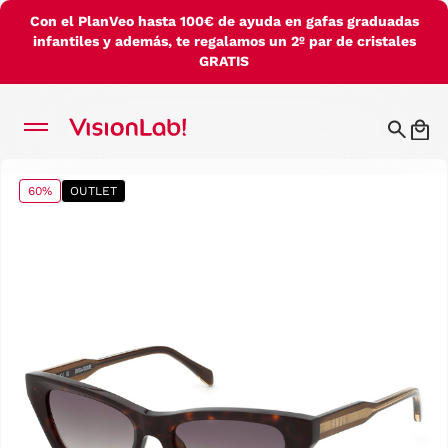
Con el PlanVeo hasta 100€ de ayuda en gafas graduadas
infantiles y además, te regalamos un 2º par de cristales
GRATIS
60%
OUTLET