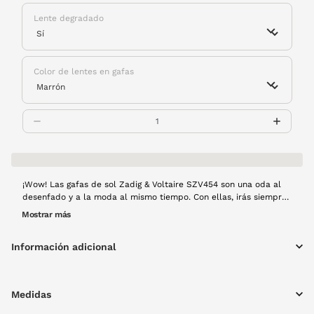
Lente degradado
Color de lentes en gafas
¡Wow! Las gafas de sol Zadig & Voltaire SZV454 son una oda al
desenfado y a la moda al mismo tiempo. Con ellas, irás siempre
elegante con un toque desenfadado que siempre despierta las
Mostrar más
miradas de los demás. ¡Dales una oportunidad! Montura de
pasta en color habana y lentes degradadas.
Información adicional
Medidas