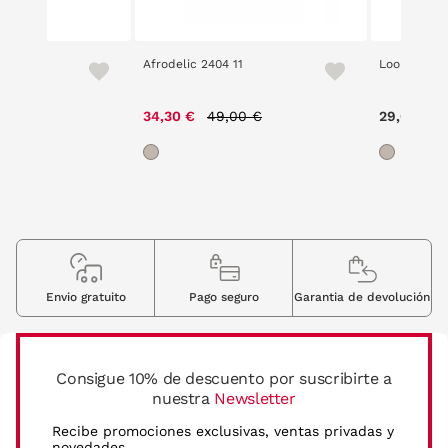
e SZV401
Afrodelic 2404 11
Loom 2305 
ce reduced from
to
Price reduced from
to
,00 €
34,30 €
49,00 €
29,00 €
Envio gratuito
Pago seguro
Garantia de devolución
Consigue 10% de descuento por suscribirte a
nuestra
Newsletter
Recibe promociones exclusivas, ventas privadas y
novedades