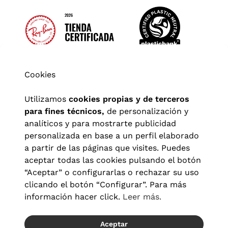
Cookies
Utilizamos
cookies propias y de terceros
para fines técnicos,
de personalización y
analíticos y para mostrarte publicidad
personalizada en base a un perfil elaborado
a partir de las páginas que visites. Puedes
aceptar todas las cookies pulsando el botón
“Aceptar” o configurarlas o rechazar su uso
clicando el botón “Configurar”. Para más
Aviso legal
|
Política de privacidad
|
Términos y condiciones
|
información hacer click.
Leer más.
Política de cookies
|
Configuración de cookies
Aceptar
© 2026 Visionlab España