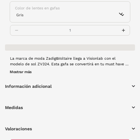
Color de lentes en gafas
La marca de moda Zadig&Voltaire llega a Visionlab con el
modelo de sol ZV324. Esta gafa se convertirá en tu must have de
esta temporada. Tiene un diseño urbano y de forma rectangular
Mostrar más
en pasta transparentes.
Información adicional
Medidas
Valoraciones