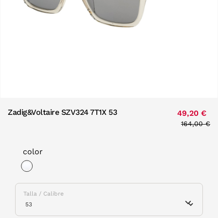
Zadig&Voltaire SZV324 7T1X 53
49,20 €
Price redu
164,00 €
to
color
selected
Talla / Calibre