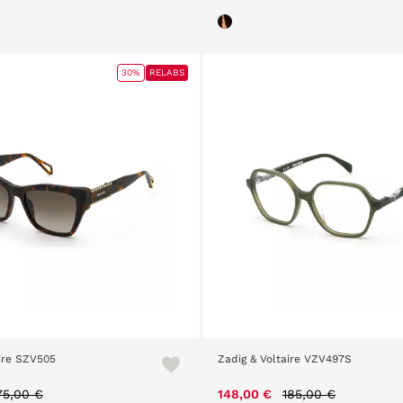
30%
RELABS
aire SZV505
Zadig & Voltaire VZV497S
rice reduced from
to
Price reduced fro
to
75,00 €
148,00 €
185,00 €