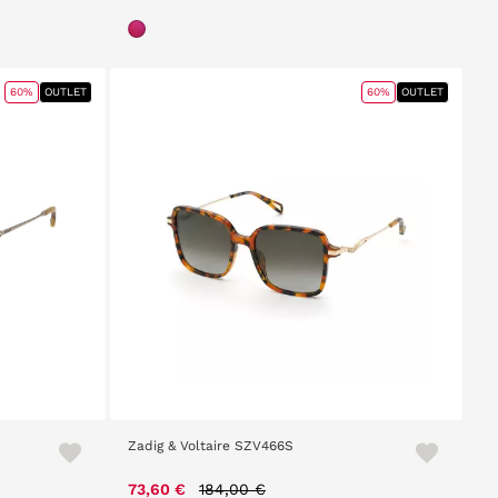
60%
OUTLET
60%
OUTLET
Zadig & Voltaire SZV466S
Price reduced from
to
73,60 €
184,00 €