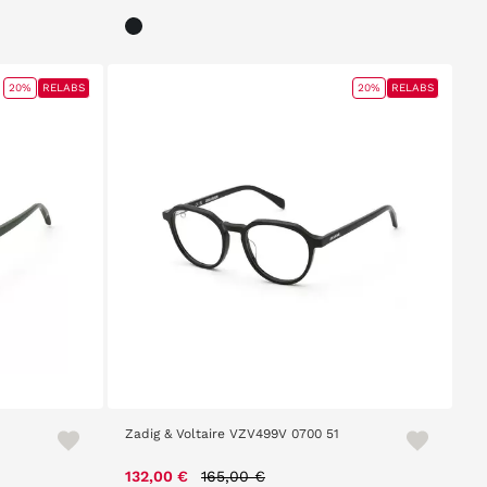
20%
RELABS
20%
RELABS
Zadig & Voltaire VZV499V 0700 51
m
Price reduced from
to
132,00 €
165,00 €