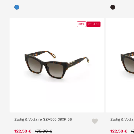
30%
RELABS
Zadig & Voltaire SZV505 09XK 56
Zadig & Volt
Price reduced from
to
P
122,50 €
175,00 €
122,50 €
1