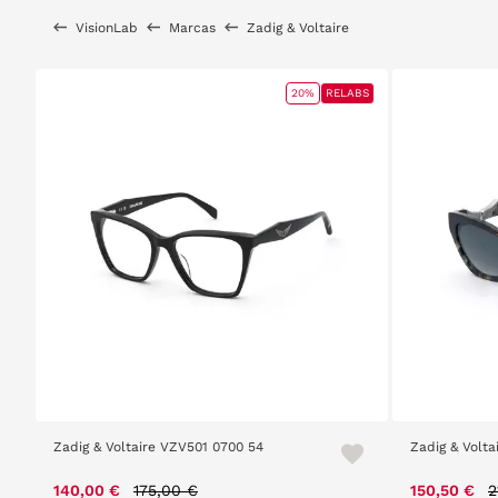
VisionLab
Marcas
Zadig & Voltaire
20%
RELABS
Zadig & Voltaire VZV501 0700 54
Zadig & Volt
Price reduced from
to
P
140,00 €
175,00 €
150,50 €
2