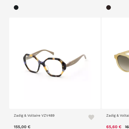
Zadig & Voltaire VZV489
Zadig & Volt
P
155,00 €
65,60 €
1