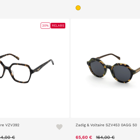
20%
RELABS
aire VZV392
Zadig & Voltaire SZV453 0AGG 50
rice reduced from
to
Price reduced from
to
64,00 €
65,60 €
164,00 €