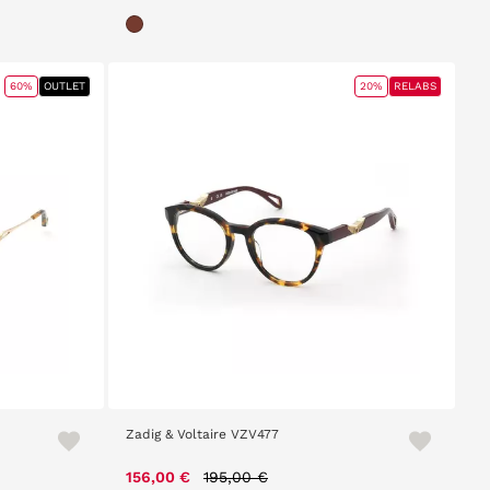
60%
OUTLET
20%
RELABS
Zadig & Voltaire VZV477
Price reduced from
to
156,00 €
195,00 €