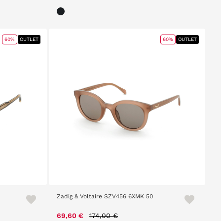
60%
OUTLET
60%
OUTLET
Zadig & Voltaire SZV456 6XMK 50
Price reduced from
to
69,60 €
174,00 €