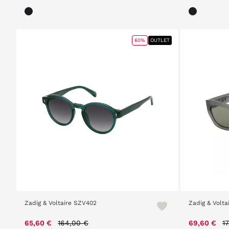
60%
OUTLET
Zadig & Voltaire SZV402
Zadig & Volta
Price reduced from
to
P
65,60 €
164,00 €
69,60 €
1