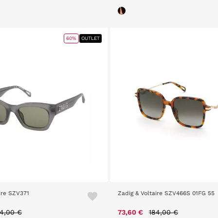
60%
OUTLET
ire SZV371
Zadig & Voltaire SZV466S 01FG 55
rice reduced from
to
Price reduced from
to
74,00 €
73,60 €
184,00 €