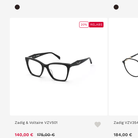
20%
RELABS
Zadig & Voltaire VZV501
Zadig VZV35
Price reduced from
to
140,00 €
175,00 €
184,00 €