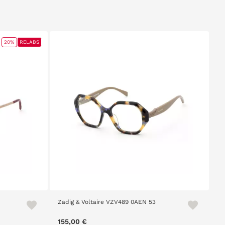
20%
RELABS
Zadig & Voltaire VZV489 0AEN 53
m
155,00 €