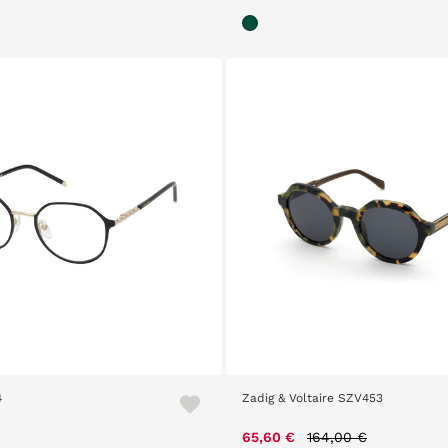
4
Zadig & Voltaire SZV453
Price reduced from
to
65,60 €
164,00 €