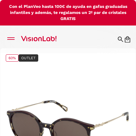
Con el PlanVeo hasta 100€ de ayuda en gafas graduadas
infantiles y además, te regalamos un 2º par de cristales
GRATIS
60%
OUTLET