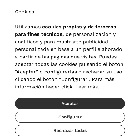
Cookies
Utilizamos
cookies propias y de terceros
para fines técnicos,
de personalización y
analíticos y para mostrarte publicidad
personalizada en base a un perfil elaborado
a partir de las páginas que visites. Puedes
aceptar todas las cookies pulsando el botón
“Aceptar” o configurarlas o rechazar su uso
clicando el botón “Configurar”. Para más
Aviso legal
|
Política de privacidad
|
Términos y condiciones
|
información hacer click.
Leer más.
Política de cookies
|
Configuración de cookies
Aceptar
© 2026 Visionlab España
Recíbelo del 11/08 al 12/08
Configurar
Rechazar todas
Añadir
69,60 €