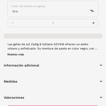
Color de lentes en gafas
Las gafas de sol Zadig & Voltaire SZV418 ofrecen un estilo
urbano y sofisticado. Su montura de pasta en color negro, con un
diseño cuadrado, aporta un aire moderno y elegante, perfecto
Mostrar más
para complementar cualquier look. Las lentes en color gris no
solo proporcionan una protección solar óptima, sino que también
Información adicional
añaden un toque de distinción. ¡Protección y estilo en una sola
pieza!
Medidas
Valoraciones