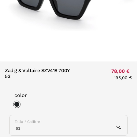
Zadig & Voltaire SZV418 700Y
78,00 €
53
Price redu
195,00 €
to
color
selected
Talla / Calibre