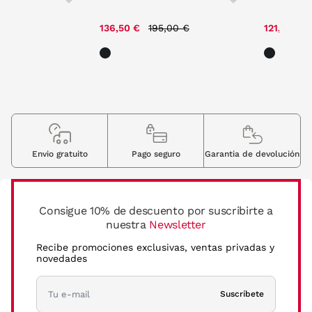
ce reduced from
to
Price reduced from
to
,00 €
136,50 €
195,00 €
121,80 €
Envio gratuito
Pago seguro
Garantia de devolución
Consigue 10% de descuento por suscribirte a
nuestra
Newsletter
Recibe promociones exclusivas, ventas privadas y
novedades
Suscríbete