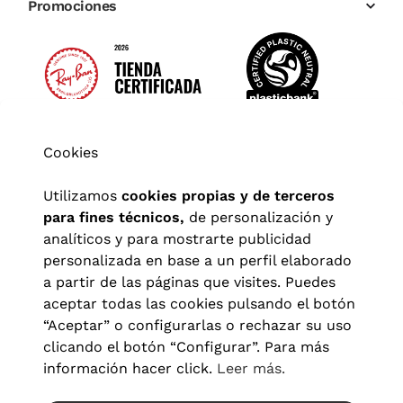
Promociones
Cookies
Utilizamos
cookies propias y de terceros
para fines técnicos,
de personalización y
analíticos y para mostrarte publicidad
personalizada en base a un perfil elaborado
a partir de las páginas que visites. Puedes
aceptar todas las cookies pulsando el botón
“Aceptar” o configurarlas o rechazar su uso
clicando el botón “Configurar”. Para más
Aviso legal
|
Política de privacidad
|
Términos y condiciones
|
información hacer click.
Leer más.
Política de cookies
|
Configuración de cookies