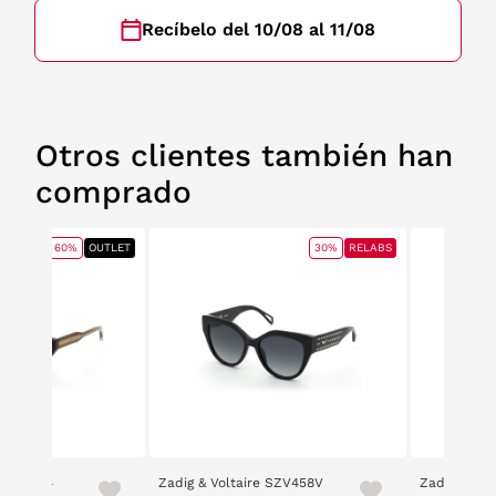
Recíbelo del 10/08 al 11/08
Otros clientes también han
comprado
60%
OUTLET
30%
RELABS
e SZV454
Zadig & Voltaire SZV458V
Zadig & Vol