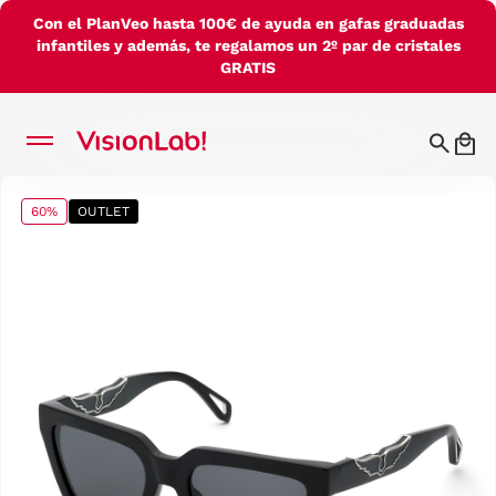
Con el PlanVeo hasta 100€ de ayuda en gafas graduadas
infantiles y además, te regalamos un 2º par de cristales
GRATIS
60%
OUTLET