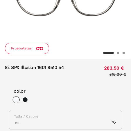
Pruébatelas
Sil SPX Illusion 1601 8510 54
283,50 €
Price red
315,00 €
to
color
selected
Talla / Calibre