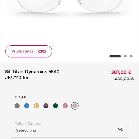
Pruébatelas
Sil Titan Dynamics 5540
387,00 €
JF/7110 55
Price redu
430,00 €
to
color
selected
Talla / Calibre