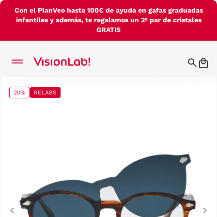
Con el PlanVeo hasta 100€ de ayuda en gafas graduadas
infantiles y además, te regalamos un 2º par de cristales
GRATIS
20%
RELABS
Previous