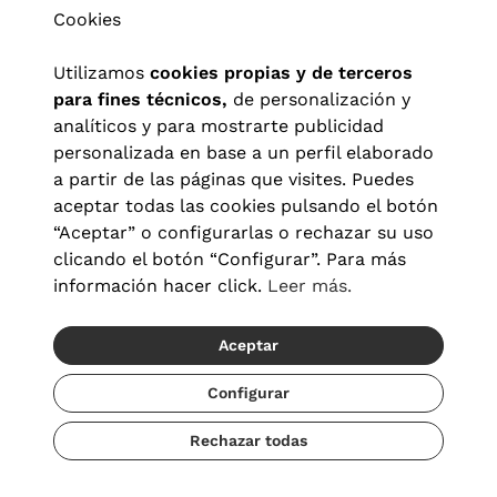
Cookies
Utilizamos
cookies propias y de terceros
para fines técnicos,
de personalización y
analíticos y para mostrarte publicidad
personalizada en base a un perfil elaborado
a partir de las páginas que visites. Puedes
aceptar todas las cookies pulsando el botón
“Aceptar” o configurarlas o rechazar su uso
clicando el botón “Configurar”. Para más
Aviso legal
|
Política de privacidad
|
Términos y condiciones
|
información hacer click.
Leer más.
Política de cookies
|
Configuración de cookies
Aceptar
© 2026 Visionlab España
Configurar
Rechazar todas
Añadir
95,20 €