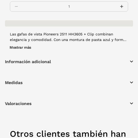
Las gafas de vista Pioneers 2511 HH3605 + Clip combinan
elegancia y comodidad. Con una montura de pasta azul y forma
redonda, ofrecen un ajuste cómodo y un estilo versátil. Con un
Mostrar más
solo gesto tendrás 2 gafas en 1. Gracias al clip solar protege tu
vista de rayos UV en cualquier ocasión.
Información adicional
Medidas
Valoraciones
Otros clientes también han