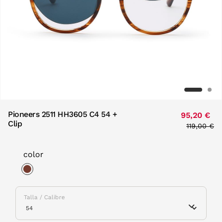
Pioneers 2511 HH3605 C4 54 +
95,20 €
Clip
Price red
119,00 €
to
color
selected
Talla / Calibre