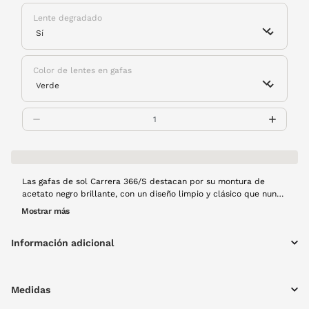
Lente degradado
Color de lentes en gafas
Las gafas de sol Carrera 366/S destacan por su montura de
acetato negro brillante, con un diseño limpio y clásico que nunca
pasa moda. Su estilo versátil las convierte en una opción
Mostrar más
perfecta para el día a día, aportando un aire urbano y
desenfadado que encaja con múltiples looks.
Información adicional
Medidas