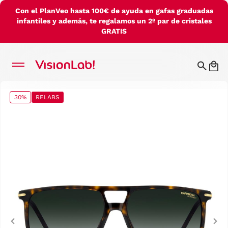
Con el PlanVeo hasta 100€ de ayuda en gafas graduadas
infantiles y además, te regalamos un 2º par de cristales
GRATIS
30%
RELABS
Previous