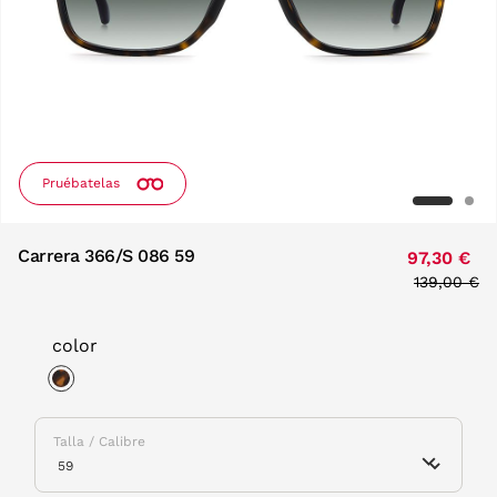
Pruébatelas
Carrera 366/S 086 59
97,30 €
Price redu
139,00 €
to
color
selected
Talla / Calibre