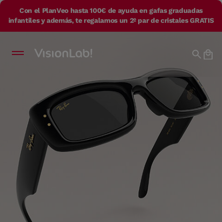
Con el PlanVeo hasta 100€ de ayuda en gafas graduadas
infantiles y además, te regalamos un 2º par de cristales GRATIS