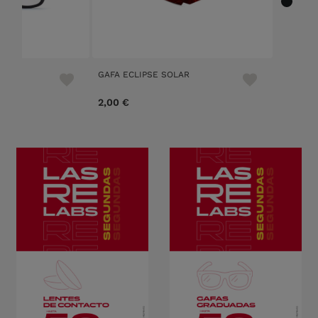
b!
GAFA ECLIPSE SOLAR
reduced from
to
 €
2,00 €