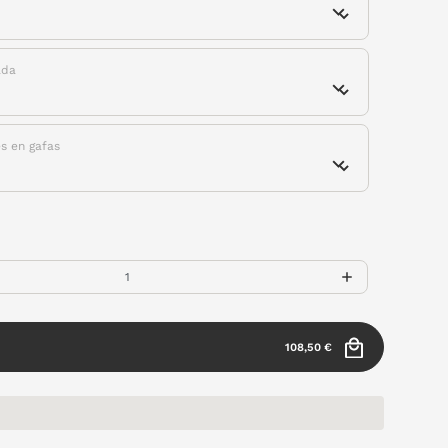
ada
es en gafas
108,50 €