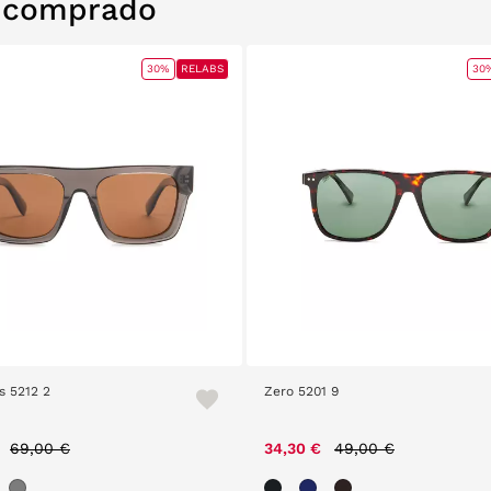
n comprado
ABS
30%
RELABS
Zero 5201 9
Vanity 2305 64
Price reduced from
to
Pric
34,30 €
49,00 €
27,60 €
69,0