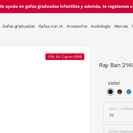
de ayuda en gafas graduadas infantiles y además, te regalamos un
Gafas graduadas
Gafas con IA
Accesorios
Audiología
Marcas
10% Ad Cupón:10RB
Ray Ban 214
color
selected
Talla / Calibr
Lente degrad