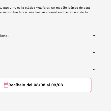
ay Ban 2140 es la clásica Wayfarer. Un modélo icónico de esta
e siendo tendencia año tras año convirtiendose en uno de los
idos. Esta montura es de pasta en color negro. No te
 tendrás una gafa para toda la vida.
ional
Recíbelo del 08/08 al 09/08