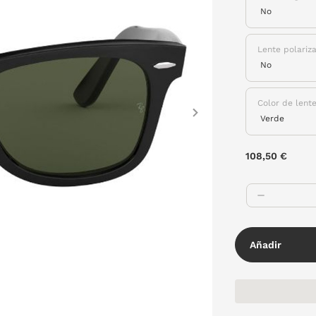
Lente polariz
Color de lent
Next
108,50 €
Añadir