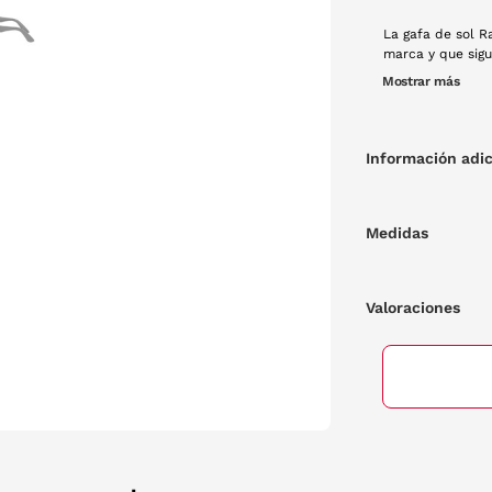
La gafa de sol R
marca y que sigu
modelos más vend
Mostrar más
quedes sin ella,
Información adic
Medidas
Valoraciones