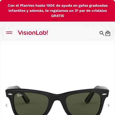
Con el PlanVeo hasta 100€ de ayuda en gafas graduadas
infantiles y además, te regalamos un 2º par de cristales
GRATIS
Previous