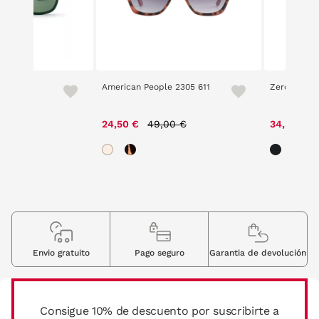
American People 2305 611
Zero 5201 9
Price reduced from
to
24,50 €
49,00 €
34,30 €
Envio gratuito
Pago seguro
Garantia de devolución
Consigue 10% de descuento por suscribirte a