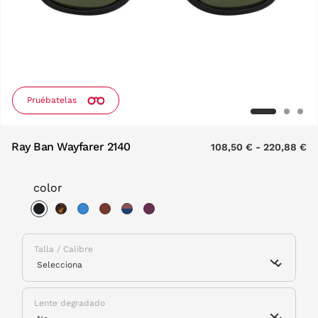
Pruébatelas
Ray Ban Wayfarer 2140
108,50 €
-
220,88 €
color
selected
Talla / Calibre
Lente degradado