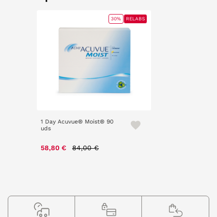
30%
RELABS
1 Day Acuvue® Moist® 90
uds
Price reduced from
to
58,80 €
84,00 €