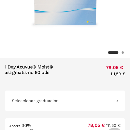
1 Day Acuvue® Moist®
78,05 €
astigmatismo 90 uds
Price re
111,50 €
to
Seleccionar graduación
30%
78,05 €
111,50 €
Ahorra