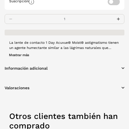
Suscripción
La lente de contacto 1 Day Acuvue® Moist® astigmatismo tienen
un agente humectante similar a las lágrimas naturales que
ayudará a que tus ojos se sientan frescos y cómodos durante
Mostrar más
todo el día. Tienen filtro UV. Es una lente diaria y cada caja
contiene 90 unidades. Al ser de un solo uso no se necesitan
Información adicional
líquidos de mantenimiento.
Valoraciones
Otros clientes también han
comprado