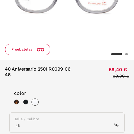
Pruébatelas
40 Aniversario 2501 R0099 C6
59,40 €
46
Price red
99,00 €
to
color
selected
Talla / Calibre