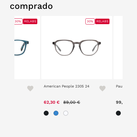
comprado
30%
RELABS
30%
RELABS
American People 2305 24
Paul Harris
e reduced from
to
Price reduced from
to
00 €
62,30 €
89,00 €
99,00 €