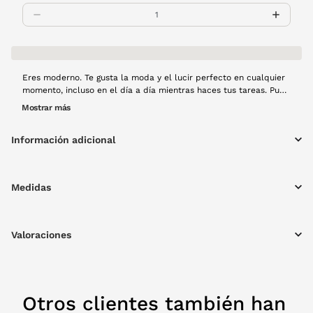
Eres moderno. Te gusta la moda y el lucir perfecto en cualquier
momento, incluso en el día a día mientras haces tus tareas. Pues
las gafas graduadas 40 Aniversario 2501 R0099 son tu elección.
Mostrar más
Además, te llevarás un modelo único como motivo de nuestro 40
aniversario. Montura de pasta en color habana.
Información adicional
Medidas
Valoraciones
Otros clientes también han