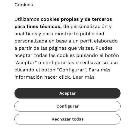
Cookies
Utilizamos
cookies propias y de terceros
para fines técnicos,
de personalización y
analíticos y para mostrarte publicidad
personalizada en base a un perfil elaborado
a partir de las páginas que visites. Puedes
aceptar todas las cookies pulsando el botón
“Aceptar” o configurarlas o rechazar su uso
clicando el botón “Configurar”. Para más
Aviso legal
|
Política de privacidad
|
Términos y condiciones
|
información hacer click.
Leer más.
Política de cookies
|
Configuración de cookies
Aceptar
© 2026 Visionlab España
Configurar
Rechazar todas
Añadir
59,40 €