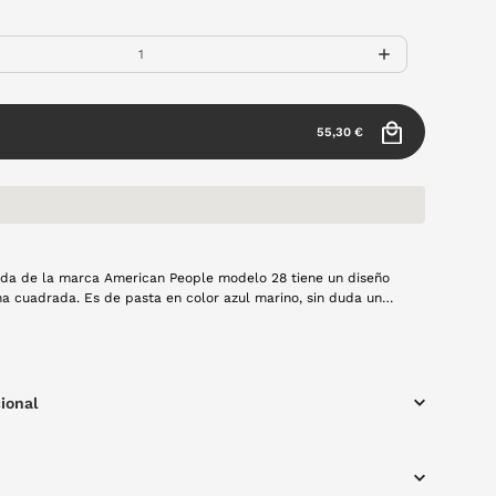
55,30 €
ada de la marca American People modelo 28 tiene un diseño
a cuadrada. Es de pasta en color azul marino, sin duda un
al para esta primavera.
ional