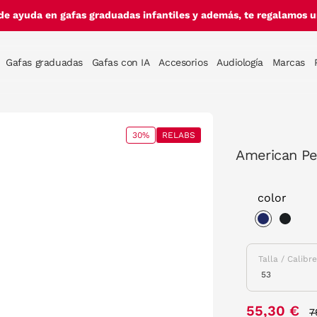
de ayuda en gafas graduadas infantiles y además, te regalamos un
Gafas graduadas
Gafas con IA
Accesorios
Audiología
Marcas
30%
RELABS
American Pe
color
selected
Talla / Calibr
P
55,30 €
7