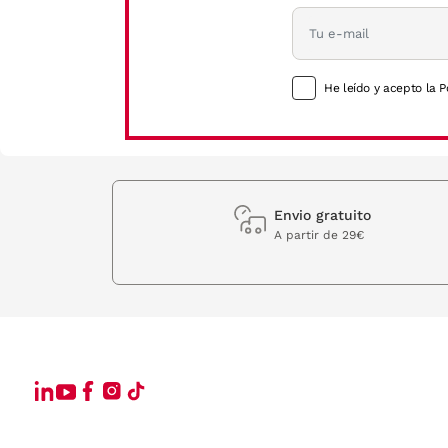
He leído y acepto la P
Envio gratuito
A partir de 29€