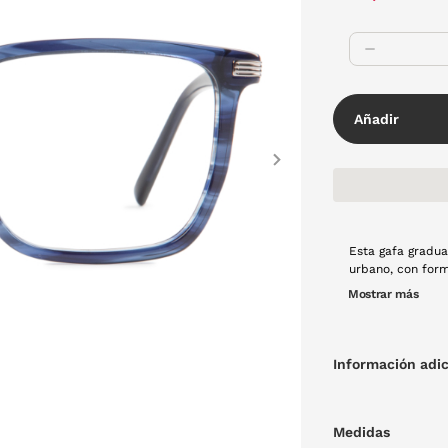
Añadir
Next
Esta gafa gradu
urbano, con form
complemento ide
Mostrar más
Información adic
Medidas