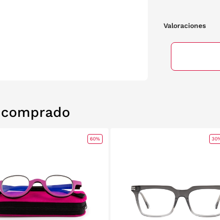
Valoraciones
n comprado
60%
30