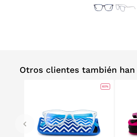
Otros clientes también ha
0%
RELABS
60%