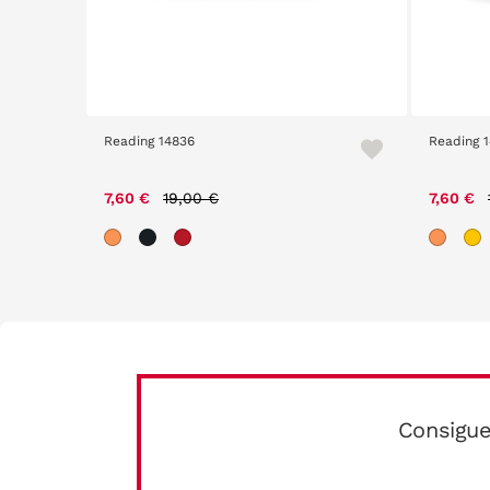
Reading 14836
Reading 
Price reduced from
to
7,60 €
19,00 €
7,60 €
Consigue