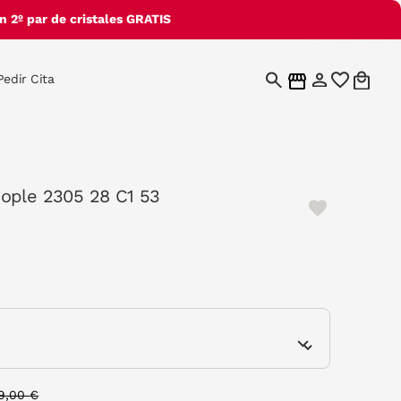
 2º par de cristales GRATIS
Pedir Cita
ople 2305 28 C1 53
e
rice reduced from
to
9,00 €