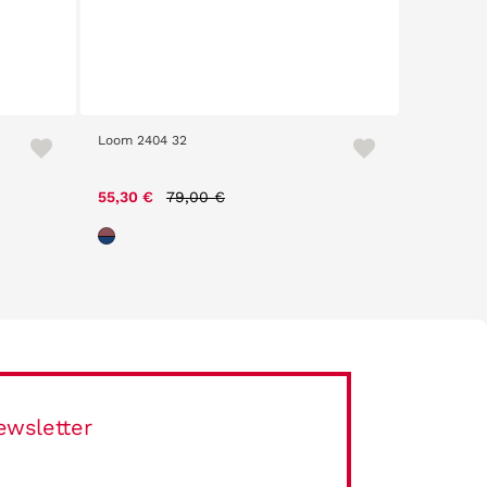
Loom 2404 32
Persol 33
Price reduced from
to
55,30 €
79,00 €
220,50 
ewsletter