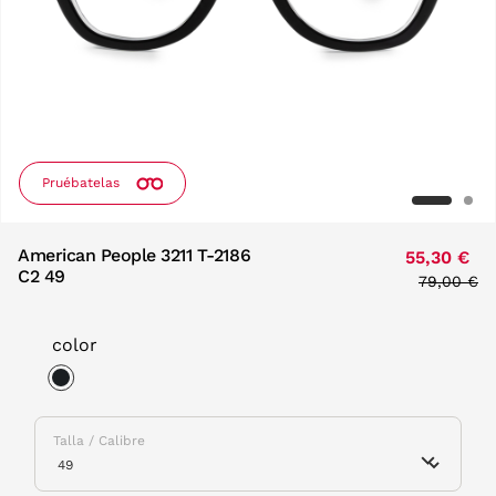
Pruébatelas
American People 3211 T-2186
55,30 €
C2 49
Price red
79,00 €
to
color
selected
Talla / Calibre