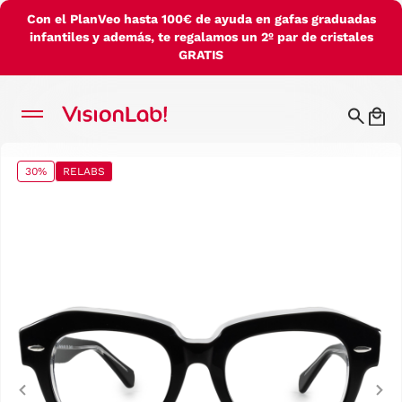
Con el PlanVeo hasta 100€ de ayuda en gafas graduadas
infantiles y además, te regalamos un 2º par de cristales
GRATIS
30%
RELABS
Previous