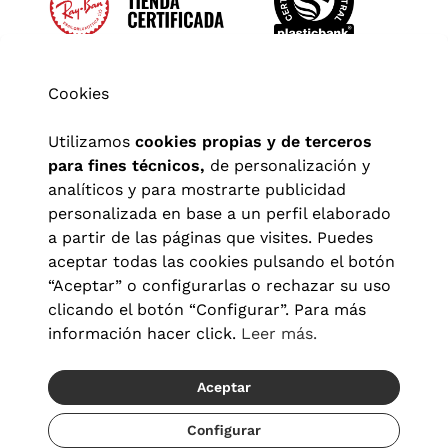
Cookies
Utilizamos
cookies propias y de terceros
para fines técnicos,
de personalización y
analíticos y para mostrarte publicidad
personalizada en base a un perfil elaborado
a partir de las páginas que visites. Puedes
aceptar todas las cookies pulsando el botón
“Aceptar” o configurarlas o rechazar su uso
clicando el botón “Configurar”. Para más
Aviso legal
|
Política de privacidad
|
Términos y condiciones
|
información hacer click.
Leer más.
Política de cookies
|
Configuración de cookies
Aceptar
© 2026 Visionlab España
Recíbelo del 21/08 al 23/08
Configurar