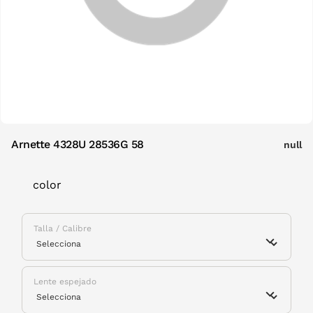
Arnette 4328U 28536G 58
null
color
Talla / Calibre
Lente espejado